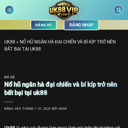
Bỏ
qua
nội
dung
ĐĂNG NHẬP
ĐĂNG KÝ
UK88
»
NỔ HŨ NGÂN HÀ ĐẠI CHIẾN VÀ BÍ KÍP TRỞ NÊN
BẤT BẠI TẠI UK88
NỔ HŨ
Nổ hũ ngân hà đại chiến và bí kíp trở nên
bất bại tại uk88
ĐĂNG VÀO
THÁNG 1 31, 2023
BỞI
UK88
Uk88
là nhà cái đang làm mưa làm gió trên thị trường với