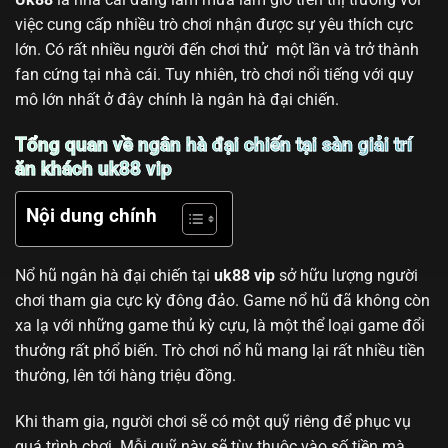
việc cung cấp nhiều trò chơi nhận được sự yêu thích cực
lớn. Có rất nhiều người đến chơi thử một lần và trở thành
fan cứng tại nhà cái. Tuy nhiên, trò chơi nổi tiếng với quy
mô lớn nhất ở đây chính là ngân hà đại chiến.
Tổng quan về ngân hà đại chiến tại sàn giải trí
ăn khách uk88 vip
Nội dung chính
Nổ hũ ngân hà đại chiến tại
uk88 vip
sở hữu lượng người
chơi tham gia cực kỳ đông đảo. Game nổ hũ đã không còn
xa lạ với những game thủ kỳ cựu, là một thể loại game đổi
thưởng rất phổ biến. Trò chơi nổ hũ mang lại rất nhiều tiền
thưởng, lên tới hàng triệu đồng.
Khi tham gia, người chơi sẽ có một quỹ riêng để phục vụ
quá trình chơi. Mỗi quỹ này sẽ tùy thuộc vào số tiền mà