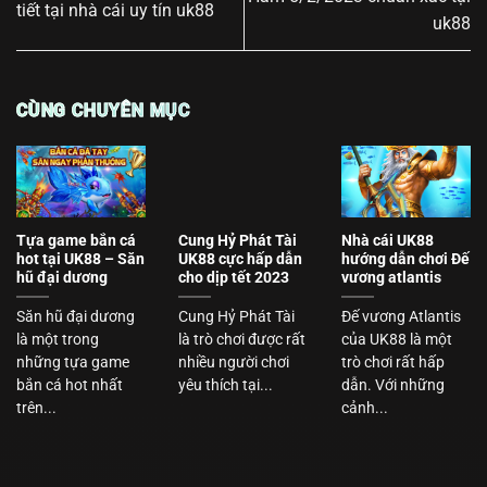
tiết tại nhà cái uy tín uk88
uk88
CÙNG CHUYÊN MỤC
Tựa game bắn cá
Cung Hỷ Phát Tài
Nhà cái UK88
hot tại UK88 – Săn
UK88 cực hấp dẫn
hướng dẫn chơi Đế
hũ đại dương
cho dịp tết 2023
vương atlantis
Săn hũ đại dương
Cung Hỷ Phát Tài
Đế vương Atlantis
là một trong
là trò chơi được rất
của UK88 là một
những tựa game
nhiều người chơi
trò chơi rất hấp
bắn cá hot nhất
yêu thích tại...
dẫn. Với những
trên...
cảnh...