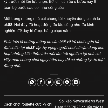
kỹ trước mỗi lần lựa chọn. Bởi chỉ cần ẩu ở bước này thì
toàn bộ bước sau coi như công cốc.
Một trong những nhà cái chúng tôi khuyên dùng chính là
uk88
. Nơi đây đã hoạt động đủ lâu cũng như đủ kinh
nghiệm để duy trì được hàng chục năm.
Phía trên là những thông tin cần biết về trò chơi ngân hà
đại chiến tại
uk88 vip
. Hy vọng người chơi sẽ vận dụng linh
hoạt những kiến thức trên mỗi lần trải nghiệm tại nhà cái.
Hãy mau chóng chơi ngay hôm nay để có những ký ức thật
đáng nhớ.
Soi kèo Newcastle vs West
Cách chơi roulette cực kỳ chi
Ham 5/2/2023 chuẩn xác tại