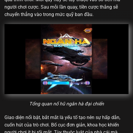
người chơi cược. Sau mỗi lần quay, tiền cược thắng sẽ
chuyển thẳng vào trong mức quỹ ban đầu.
Tổng quan nổ hũ ngân hà đại chiến
Giao diện nổi bật, bắt mắt là yếu tố tạo nên sự hấp dẫn,
cuốn hút của trò chơi. Bố cục đơn giản, khoa học khiến
người chơi ít bị rối mắt. Tùy thuộc luật của nhà cái mà