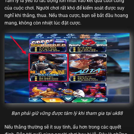
Tâm lý là yếu tố tác động lớn nhất vào kết quả cuối cùng
của cuộc chơi. Người chơi rất khó để kiểm soát được suy
nghĩ khi thắng, thua. Nếu thua cược, bạn sẽ bắt đầu hoang
mang, không còn nhiệt lúc đặt cược.
Bạn phải giữ vững được tâm lý khi tham gia tại uk88
Nếu thắng thường sẽ ít suy tính, ẩu hơn trong các quyết