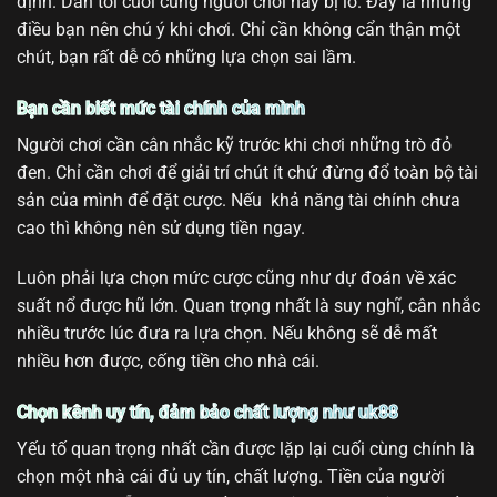
định. Dẫn tới cuối cùng người chơi hay bị lỗ.
Đây là những
điều bạn nên chú ý khi chơi. Chỉ cần không cẩn thận một
chút, bạn rất dễ có những lựa chọn sai lầm.
Bạn cần biết mức tài chính của mình
Người chơi cần cân nhắc kỹ trước khi chơi những trò đỏ
đen. Chỉ cần chơi để giải trí chút ít chứ đừng đổ toàn bộ tài
sản của mình để đặt cược. Nếu khả năng tài chính chưa
cao thì không nên sử dụng tiền ngay.
Luôn phải lựa chọn mức cược cũng như dự đoán về xác
suất nổ được hũ lớn. Quan trọng nhất là suy nghĩ, cân nhắc
nhiều trước lúc đưa ra lựa chọn. Nếu không sẽ dễ mất
nhiều hơn được, cống tiền cho nhà cái.
Chọn kênh uy tín, đảm bảo chất lượng như uk88
Yếu tố quan trọng nhất cần được lặp lại cuối cùng chính là
chọn một nhà cái đủ uy tín, chất lượng. Tiền của người