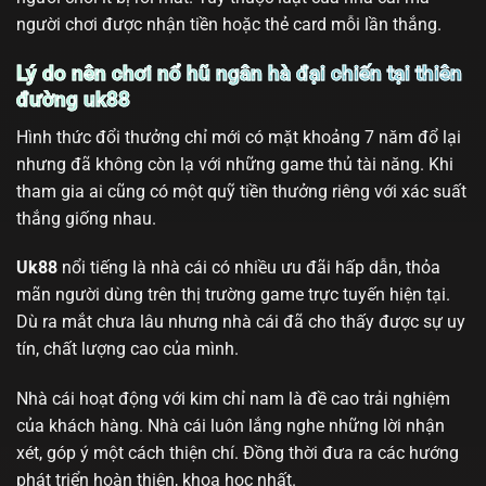
người chơi được nhận tiền hoặc thẻ card mỗi lần thắng.
Lý do nên chơi nổ hũ ngân hà đại chiến tại thiên
đường uk88
Hình thức đổi thưởng chỉ mới có mặt khoảng 7 năm đổ lại
nhưng đã không còn lạ với những game thủ tài năng. Khi
tham gia ai cũng có một quỹ tiền thưởng riêng với xác suất
thắng giống nhau.
Uk88
nổi tiếng là nhà cái có nhiều ưu đãi hấp dẫn, thỏa
mãn người dùng trên thị trường game trực tuyến hiện tại.
Dù ra mắt chưa lâu nhưng nhà cái đã cho thấy được sự uy
tín, chất lượng cao của mình.
Nhà cái hoạt động với kim chỉ nam là đề cao trải nghiệm
của khách hàng. Nhà cái luôn lắng nghe những lời nhận
xét, góp ý một cách thiện chí. Đồng thời đưa ra các hướng
phát triển hoàn thiện, khoa học nhất.