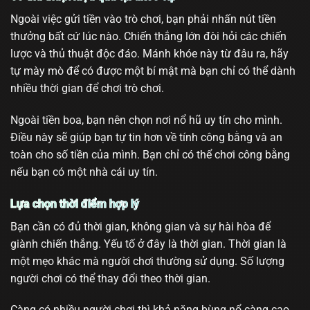
Ngoài việc gửi tiền vào trò chơi, bạn phải nhấn nút tiền
thưởng bất cứ lúc nào. Chiến thắng lớn đòi hỏi các chiến
lược và thủ thuật độc đáo. Mánh khóe này từ đâu ra, hãy
tự mày mò để có được một bí mật mà bạn chỉ có thể dành
nhiều thời gian để chơi trò chơi.
Ngoài tiền boa, bạn nên chọn nơi nổ hũ uy tín cho mình.
Điều này sẽ giúp bạn tự tin hơn về tính công bằng và an
toàn cho số tiền của mình. Bạn chỉ có thể chơi công bằng
nếu bạn có một nhà cái uy tín.
Lựa chọn thời điểm hợp lý
Bạn cần có đủ thời gian, không gian và sự hài hòa để
giành chiến thắng. Yếu tố ở đây là thời gian. Thời gian là
một mẹo khác mà người chơi thường sử dụng. Số lượng
người chơi có thể thay đổi theo thời gian.
Càng có nhiều người chơi thì khả năng bùng nổ càng cao.