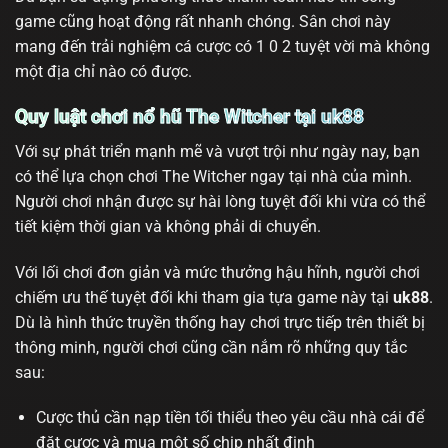
game cũng hoạt động rất nhanh chóng. Sân chơi này
mang đến trải nghiệm cá cược có 1 0 2 tuyệt vời mà không
một địa chỉ nào có được.
Quy luật chơi nổ hũ The Witcher tại uk88
Với sự phát triển mạnh mẽ và vượt trội như ngày nay, bạn
có thể lựa chọn chơi The Witcher ngay tại nhà của mình.
Người chơi nhận được sự hài lòng tuyệt đối khi vừa có thể
tiết kiệm thời gian và không phải di chuyển.
Với lối chơi đơn giản và mức thưởng hậu hĩnh, người chơi
chiếm ưu thế tuyệt đối khi tham gia tựa game này tại
uk88
.
Dù là hình thức truyền thống hay chơi trực tiếp trên thiết bị
thông minh, người chơi cũng cần nắm rõ những quy tắc
sau:
Cược thủ cần nạp tiền tối thiểu theo yêu cầu nhà cái để
đặt cược và mua một số chip nhất định