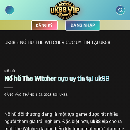
Bỏ
qua
nội
dung
ĐĂNG NHẬP
ĐĂNG KÝ
UK88
»
NỔ HŨ THE WITCHER CỰC UY TÍN TẠI UK88
NỔ HŨ
Nổ hũ The Witcher cực uy tín tại uk88
ĐĂNG VÀO
THÁNG 1 22, 2023
BỞI
UK88
Nổ hũ đổi thưởng đang là một tựa game được rất nhiều
người tham gia trải nghiệm. Đặc biệt hơn,
uk88 vip
cho ra
mắt The Witcher đã ghi điểm lớn trong mắt người đam mê