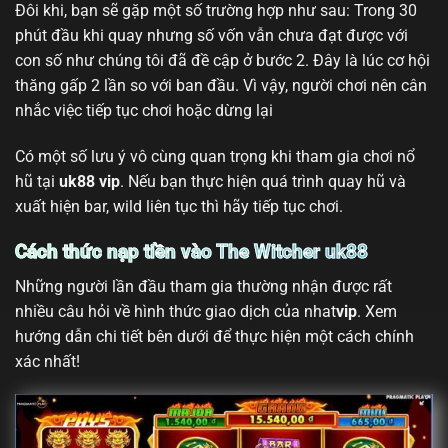
Đôi khi, bạn sẽ gặp một số trường hợp như sau: Trong 30
phút đầu khi quay nhưng số vốn vẫn chưa đạt được với
con số như chúng tôi đã đề cập ở bước 2. Đây là lúc cơ hội
thăng gấp 2 lần so với ban đầu. Vì vậy, người chơi nên cân
nhắc việc tiếp tục chơi hoặc dừng lại
Có một số lưu ý vô cùng quan trọng khi tham gia chơi nổ
hũ tại
uk88
vip
. Nếu bạn thực hiện quá trình quay hũ và
xuất hiện bar, wild liên tục thì hãy tiếp tục chơi.
Cách thức nạp tiền vào The Witcher uk88
Những người lần đầu tham gia thường nhận được rất
nhiều câu hỏi về hình thức giao dịch của nhat
vip
. Xem
hướng dẫn chi tiết bên dưới để thực hiện một cách chính
xác nhất!