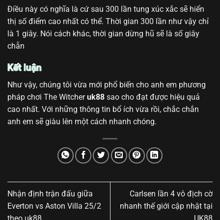
Điều này có nghĩa là cứ sau 300 lần tung xúc xắc sẽ hiển
thị số điểm cao nhất có thể. Thời gian 300 lần như vậy chỉ
là 1 giây. Nói cách khác, thời gian dừng hũ sẽ là số giây
chẵn
Kết luận
Như vậy, chúng tôi vừa mới phổ biến cho anh em phương
pháp chơi The Witcher
uk88
sao cho đạt được hiệu quả
cao nhất. Với những thông tin bổ ích vừa rồi, chắc chắn
anh em sẽ giàu lên một cách nhanh chóng.
Nhận định trận đấu giữa
Carlsen lần 4 vô địch cờ
Everton vs Aston Villa 25/2
nhanh thế giới cập nhật tại
theo uk88
UK88