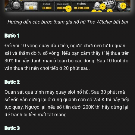
Hướng dẫn các bước tham gia nổ hũ The Witcher bất bại
Bước 1
Đối với 10 vòng quay đầu tiên, người chơi nên từ từ quan
sát và thăm dò ½ số vòng. Nếu bạn cảm thấy tỉ lệ thua trên
30% thì hãy đánh max ở toàn bộ các dòng. Sau 10 lượt đó
vẫn thua thì nên chơi tiếp ở 20 phút sau.
Bước 2
Quan sát quá trình máy quay slot nổ hũ. Sau 30 phút mà
số vốn vẫn dừng lại ở xung quanh con số 250K thì hãy tiếp
tục quay. Ngược lại, nếu số tiền dưới 200K thì hãy dừng lại
để tránh bị tiền mất tật mang.
Bước 3