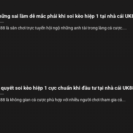
ững sai lầm dễ mắc phải khi soi kèo hiệp 1 tại nhà cái UK
88 là sân chơi trực tuyến hội ngộ những anh tài trong làng cá cược....
 quyết soi kèo hiệp 1 cực chuẩn khi đầu tư tại nhà cái UK8
88 là không gian cá cược phù hợp với nhiều người chơi tham gia cá...