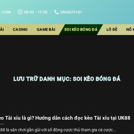
L.COM
08:00 - 17:00
0906673181
ÃI
CASINO
GAME BÀI
SOI KÈO BÓNG ĐÁ
LÔ ĐỀ
NỔ 
LƯU TRỮ DANH MỤC:
SOI KÈO BÓNG ĐÁ
o Tài xỉu là gì? Hướng dẫn cách đọc kèo Tài xỉu tại UK88
88 là sân chơi gần gũi với số đông cược thủ tham gia cá cược...