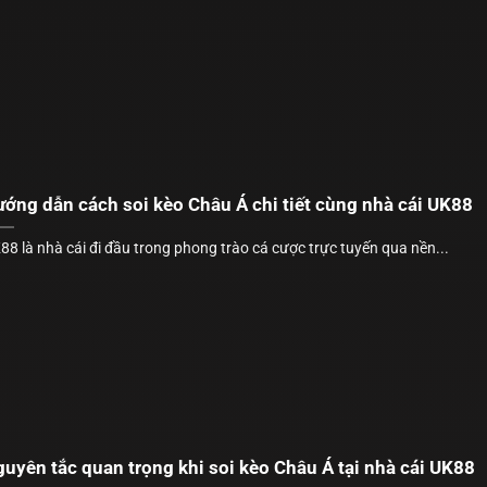
ớng dẫn cách soi kèo Châu Á chi tiết cùng nhà cái UK88
88 là nhà cái đi đầu trong phong trào cá cược trực tuyến qua nền...
uyên tắc quan trọng khi soi kèo Châu Á tại nhà cái UK88