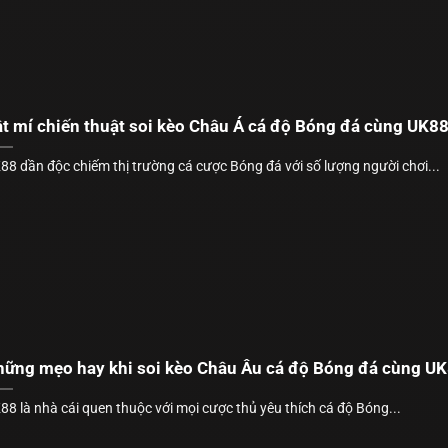
t mí chiến thuật soi kèo Châu Á cá độ Bóng đá cùng UK8
88 dần độc chiếm thị trường cá cược Bóng đá với số lượng người chơi...
ững mẹo hay khi soi kèo Châu Âu cá độ Bóng đá cùng U
88 là nhà cái quen thuộc với mọi cược thủ yêu thích cá độ Bóng...