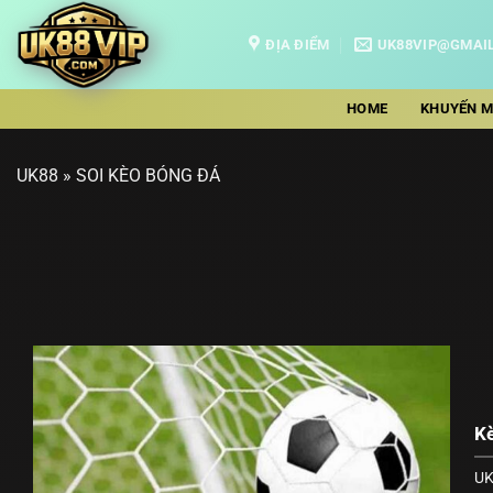
Bỏ
qua
ĐỊA ĐIỂM
UK88VIP@GMAI
nội
dung
HOME
KHUYẾN M
UK88
»
SOI KÈO BÓNG ĐÁ
Kè
UK