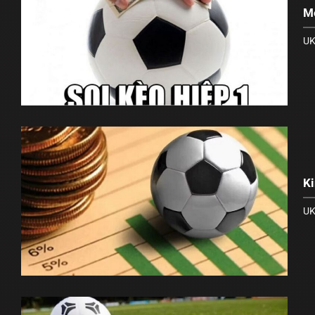
Mẹ
UK
Ki
UK