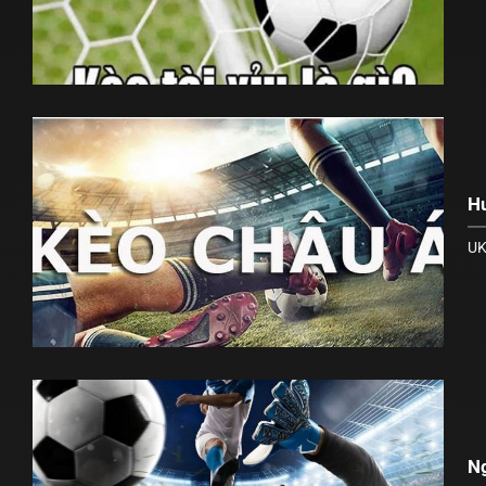
Hư
UK
Ng