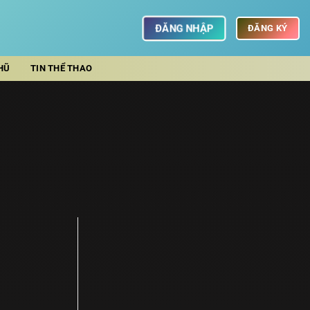
ĐĂNG NHẬP
ĐĂNG KÝ
HŨ
TIN THỂ THAO