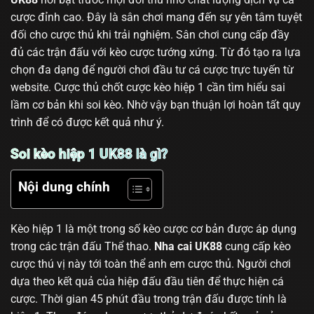
cược đỉnh cao. Đây là sân chơi mang đến sự yên tâm tuyệt
đối cho cược thủ khi trải nghiệm. Sân chơi cung cấp đầy
đủ các trận đấu với kèo cược tướng xứng. Từ đó tạo ra lựa
chọn đa dạng để người chơi đầu tư cá cược trực tuyến từ
website. Cược thủ chốt cược kèo hiệp 1 cần tìm hiểu sai
lầm cơ bản khi soi kèo. Nhờ vậy bạn thuận lợi hoàn tất quy
trình để có được kết quả như ý.
Soi kèo hiệp 1 UK88 là gì?
Nội dung chính
Kèo hiệp 1 là một trong số kèo cược cơ bản được áp dụng
trong các trận đấu Thể thao.
Nha cai UK88
cung cấp kèo
cược thú vị này tới toàn thể anh em cược thủ. Người chơi
dựa theo kết quả của hiệp đấu đầu tiên để thực hiện cá
cược. Thời gian 45 phút đầu trong trận đấu được tính là