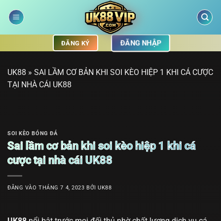
Bỏ
qua
nội
dung
ĐĂNG NHẬP
ĐĂNG KÝ
UK88
»
SAI LẦM CƠ BẢN KHI SOI KÈO HIỆP 1 KHI CÁ CƯỢC
TẠI NHÀ CÁI UK88
SOI KÈO BÓNG ĐÁ
Sai lầm cơ bản khi soi kèo hiệp 1 khi cá
cược tại nhà cái UK88
ĐĂNG VÀO
THÁNG 7 4, 2023
BỞI
UK88
UK88
nổi bật trước mọi đối thủ nhờ chất lượng dịch vụ cá