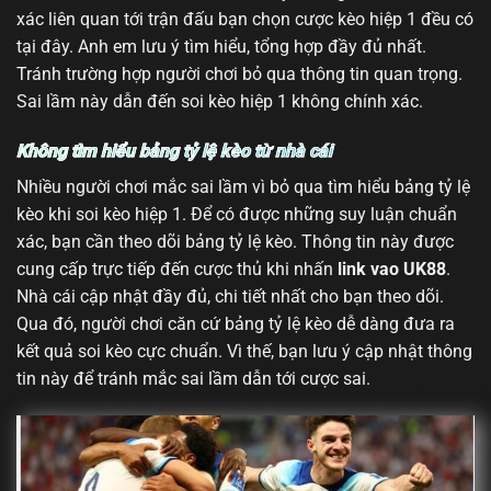
xác liên quan tới trận đấu bạn chọn cược kèo hiệp 1 đều có
tại đây. Anh em lưu ý tìm hiểu, tổng hợp đầy đủ nhất.
Tránh trường hợp người chơi bỏ qua thông tin quan trọng.
Sai lầm này dẫn đến soi kèo hiệp 1 không chính xác.
Không tìm hiểu bảng tỷ lệ kèo từ nhà cái
Nhiều người chơi mắc sai lầm vì bỏ qua tìm hiểu bảng tỷ lệ
kèo khi soi kèo hiệp 1. Để có được những suy luận chuẩn
xác, bạn cần theo dõi bảng tỷ lệ kèo. Thông tin này được
cung cấp trực tiếp đến cược thủ khi nhấn
link vao UK88
.
Nhà cái cập nhật đầy đủ, chi tiết nhất cho bạn theo dõi.
Qua đó, người chơi căn cứ bảng tỷ lệ kèo dễ dàng đưa ra
kết quả soi kèo cực chuẩn. Vì thế, bạn lưu ý cập nhật thông
tin này để tránh mắc sai lầm dẫn tới cược sai.