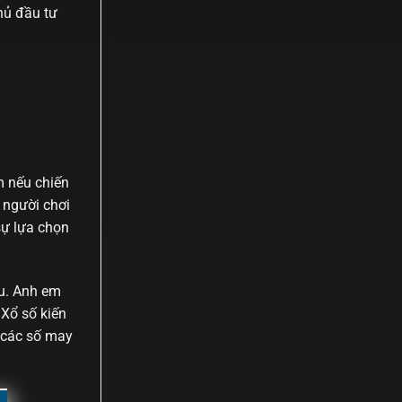
hủ đầu tư
m nếu chiến
 người chơi
 sự lựa chọn
ầu. Anh em
 Xổ số kiến
ừ các số may