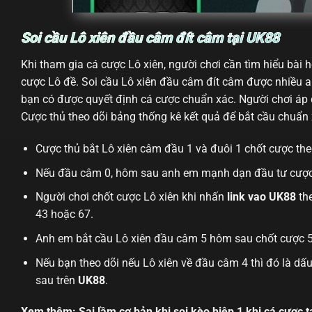
Soi cầu Lô xiên đầu câm đít câm tại UK88
Khi tham gia cá cược Lô xiên, người chơi cần tìm hiểu bài
cược Lô đề. Soi cầu Lô xiên đầu câm đít câm được nhiều a
bạn có được quyết định cá cược chuẩn xác. Người chơi áp
Cược thủ theo dõi bảng thống kê kết quả để bắt cầu chuẩn 
Cược thủ bắt Lô xiên câm đầu 1 và đuôi 1 chốt cược th
Nếu đầu câm 0, hôm sau anh em mạnh dạn đầu tư cược
Người chơi chốt cược Lô xiên khi nhấn
l
ink vao UK88
the
43 hoặc 67.
Anh em bắt cầu Lô xiên đầu câm 5 hôm sau chốt cược 
Nếu bạn theo dõi nếu Lô xiên về đầu câm 4 thì đó là dấ
sau trên
UK88
.
Xem thêm:
Sai lầm cơ bản khi soi kèo hiệp 1 khi cá cược 