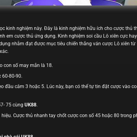
 học kinh nghiệm này. Đây là kinh nghiệm hữu ích cho cược thủ 
nh em cược thủ ứng dụng. Kinh nghiệm soi cầu Lô xiên cực hay
 dụng nhằm đạt được mục tiêu chiến thắng ván cược Lô xiên từ
xác.
eo con số may mắn là 18.
 60-80-90.
o đầu câm 3 hoặc 5. Lúc này, bạn có thể tự tin đặt cược vào co
57- 75 cùng
UK88
.
u hiệu. Cược thủ nhanh tay chốt cược con số 45 hoặc 80 trong p
tại nhà cái UK88