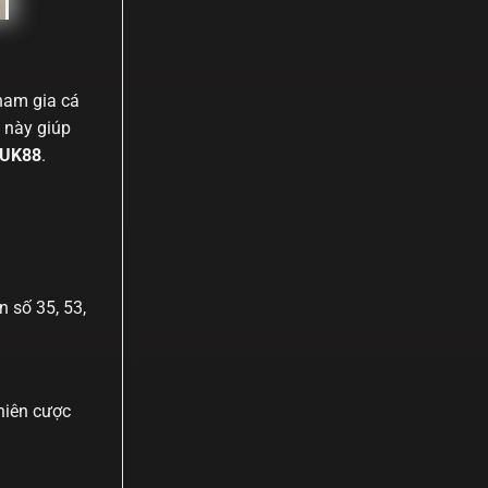
tham gia cá
 này giúp
UK88
.
n số 35, 53,
hiên cược