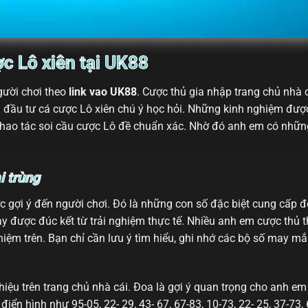
ợc Lô xiên tại UK88
gười chơi theo
link vao UK88
. Cược thủ gia nhập trang chủ nhà 
 đầu tư cá cược Lô xiên chú ý học hỏi. Những kinh nghiệm được
 thao tác soi cầu cược Lô đề chuẩn xác. Nhờ đó anh em có nhữn
i trùng
c gợi ý đến người chơi. Đó là những con số đặc biệt cung cấp 
ày được đúc kết từ trải nghiệm thực tế. Nhiều anh em cược thủ 
iệm trên. Bạn chỉ cần lưu ý tìm hiểu, ghi nhớ các bộ số may m
iệu trên trang chủ nhà cái. Đoa là gợi ý quan trọng cho anh e
iển hình như 95-05, 22- 29, 43- 67, 67-83, 10-73, 22- 25, 37-73