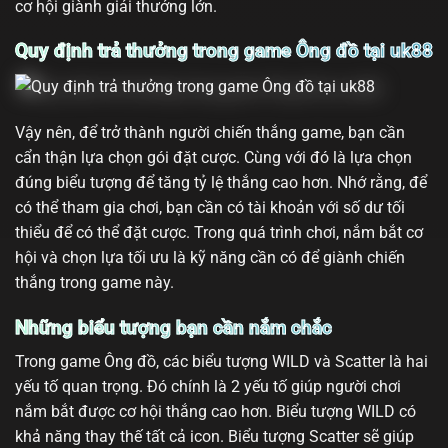
cơ hội giành giải thưởng lớn.
Quy định trả thưởng trong game Ông đồ tại uk88
Vậy nên, để trở thành người chiến thắng game, bạn cần
cẩn thận lựa chọn gói đặt cược. Cùng với đó là lựa chọn
đúng biểu tượng để tăng tỷ lệ thắng cao hơn. Nhớ rằng, để
có thể tham gia chơi, bạn cần có tài khoản với số dư tối
thiểu để có thể đặt cược. Trong quá trình chơi, nắm bắt cơ
hội và chọn lựa tối ưu là kỹ năng cần có để giành chiến
thắng trong game này.
Những biểu tượng bạn cần nắm chắc
Trong game Ông đồ, các biểu tượng WILD và Scatter là hai
yếu tố quan trọng. Đó chính là 2 yếu tố giúp người chơi
nắm bắt được cơ hội thắng cao hơn. Biểu tượng WILD có
khả năng thay thế tất cả icon. Biểu tượng Scatter sẽ giúp