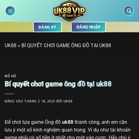
Bỏ
qua
nội
dung
ĐĂNG NHẬP
ĐĂNG KÝ
UK88
»
BÍ QUYẾT CHƠI GAME ÔNG ĐỒ TẠI UK88
NỔ HŨ
Bí quyết chơi game ông đồ tại uk88
ĐĂNG VÀO
THÁNG 2 18, 2023
BỞI
UK88
Để chơi tựa game Ông đồ
uk88
thành công, anh em cần
lưu ý một số kinh nghiệm quan trọng. Ví dụ như tài khoản
game phải có số tiền ít nhất cho một ván cược. Hãy chú ý