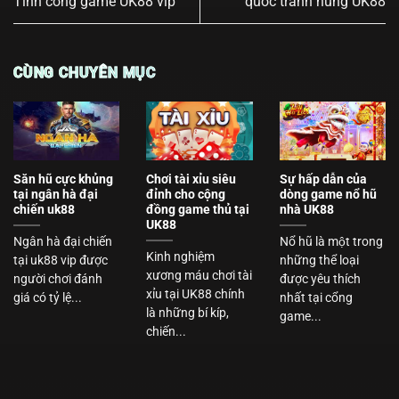
Tinh cổng game UK88 vip
quốc tranh hùng UK88
CÙNG CHUYÊN MỤC
Săn hũ cực khủng
Chơi tài xỉu siêu
Sự hấp dẫn của
tại ngân hà đại
đỉnh cho cộng
dòng game nổ hũ
chiến uk88
đồng game thủ tại
nhà UK88
UK88
Ngân hà đại chiến
Nổ hũ là một trong
Kinh nghiệm
tại uk88 vip được
những thể loại
xương máu chơi tài
người chơi đánh
được yêu thích
xỉu tại UK88 chính
giá có tỷ lệ...
nhất tại cổng
là những bí kíp,
game...
chiến...