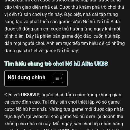
cấp trên giao diện nhà cái. Cược thủ khám phá trò chơi thú
vị đến từ sân chơi uy tín này. Đặc biệt, nhà cái tập trung
sáng tạo và phát triển các game cược Nổ hũ. Nổ hũ Alita
được số đông anh em cược thủ hưởng ứng ngay khi mới
trình diện. Đây là phiên bản game độc đáo, cuốn hút hấp
dẫn mọi người chơi. Anh em trực tiếp tìm hiểu để có những
đánh giá chi tiết về game Nổ hũ này.
Tìm hiểu chung trò chơi Nổ hũ Alita UK88
Nội dung chính
Đến với
UK88VIP
, người chơi đắm chìm trong không gian
cá cược đỉnh cao. Tại đây, sân chơi thiết lập vô số game
cược Nổ hũ hot nhất. Những tựa game mới được cập nhật
trực tuyến tại website. Kho game Nổ hũ đem lại doanh thu
khủng cho nhà cái này. Mỗi ngày, sân chơi tiếp nhận hàng