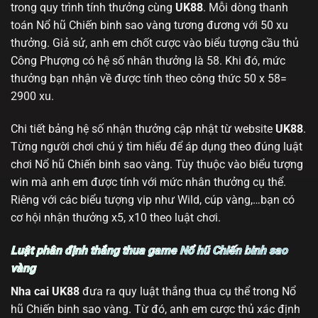
trong quy trình tính thưởng cùng
UK88
. Mỗi dòng thanh
toán Nổ hũ Chiến binh sao vàng tương đương với 50 xu
thưởng. Giả sử, anh em chốt cược vào biểu tượng cầu thủ
Công Phượng có hệ số nhân thưởng là 58. Khi đó, mức
thưởng bạn nhận về được tính theo công thức 50 x 58=
2900 xu.
Chi tiết bảng hệ số nhận thưởng cập nhật từ website
UK88
.
Từng người chơi chú ý tìm hiểu để áp dụng theo đúng luật
chơi Nổ hũ Chiến binh sao vàng. Tùy thuộc vào biểu tượng
win mà anh em được tính với mức nhân thưởng cụ thể.
Riêng với các biểu tượng vip như Wild, cúp vàng,…bạn có
cơ hội nhận thưởng x5, x10 theo luật chơi.
Luật phân định thắng thua game Nổ hũ Chiến binh sao
vàng
Nha cai UK88
đưa ra quy luật thắng thua cụ thể trong Nổ
hũ Chiến binh sao vàng. Từ đó, anh em cược thủ xác định