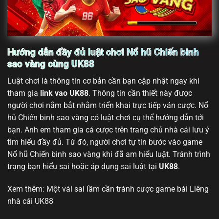
Hướng dẫn đầy đủ luật chơi Nổ hũ Chiến binh
sao vàng cùng UK88
Luật chơi là thông tin cơ bản cần bạn cập nhật ngay khi
tham gia
link vao UK88
. Thông tin cần thiết này được
người chơi nắm bắt nhằm triển khai trực tiếp ván cược. Nổ
hũ Chiến binh sao vàng có luật chơi cụ thể hướng dẫn tới
bạn. Anh em tham gia cá cược trên trang chủ nhà cái lưu ý
tìm hiểu đầy đủ. Từ đó, người chơi tự tin bước vào game
Nổ hũ Chiến binh sao vàng khi đã am hiểu luật. Tránh trình
trạng bạn hiểu sai hoặc áp dụng sai luật tại
UK88
.
Xem thêm:
Một vài sai lầm cần tránh cược game bài Liêng
nhà cái UK88