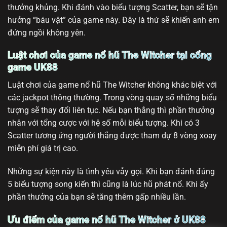
thưởng khủng. Khi đánh vào biểu tượng Scatter, bạn sẽ tận
hưởng “báu vật” của game này. Đây là thứ sẽ khiến anh em
đứng ngồi không yên.
Luật chơi của game nổ hũ The Witcher tại cổng
game UK88
Luật chơi của game nổ hũ The Witcher không khác biệt với
các jackpot thông thường. Trong vòng quay số những biểu
tượng sẽ thay đổi liên tục. Nếu bạn thắng thì phần thưởng
nhân với tổng cược với hệ số mỗi biểu tượng. Khi có 3
Scatter tương ứng người thắng được tham dự 8 vòng xoay
miễn phí giá trị cao.
Những sự kiện này là tình yêu vẫy gọi. Khi bạn đánh đúng
5 biểu tượng song kiến thì cũng là lúc hũ phát nổ. Khi ấy
phần thưởng của bạn sẽ tăng thêm gấp nhiều lần.
Ưu điểm của game nổ hũ The Witcher ở UK88