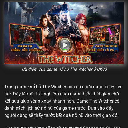
Ưu điểm của game nổ hũ The Witcher ở UK88
Trong game nổ hũ The Witcher còn có chức năng xoay liên
tục. Đây là một trải nghiệm giúp giảm thiểu thời gian chờ
kết quả giúp vòng xoay nhanh hơn. Game The Witcher có
danh sách lịch sử nổ hũ của game trước. Dựa vào đây
người dùng sẽ thấy trước kết quả nổ hũ vào thời gian đó.