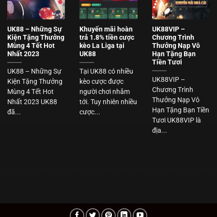
UK88 – Những Sự
Khuyến mãi hoàn
UK88VIP –
Kiện Tặng Thưởng
trả 1.8% tiền cược
Chương Trình
Mùng 4 Tết Hot
kèo La Liga tại
Thưởng Nạp Vô
Nhất 2023
UK88
Hạn Tặng Bạn
Tiền Tươi
UK88 – Những Sự
Tại UK88 có nhiều
UK88VIP –
Kiện Tặng Thưởng
kèo cược được
Chương Trình
Mùng 4 Tết Hot
người chơi nhắm
Thưởng Nạp Vô
Nhất 2023 UK88
tới. Tuy nhiên nhiều
Hạn Tặng Bạn Tiền
đã...
cược...
Tươi UK88VIP là
địa...