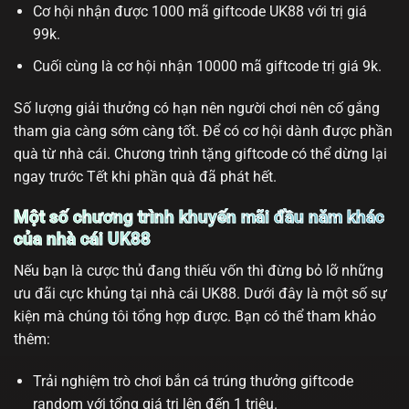
Cơ hội nhận được 1000 mã giftcode UK88 với trị giá
99k.
Cuối cùng là cơ hội nhận 10000 mã giftcode trị giá 9k.
Số lượng giải thưởng có hạn nên người chơi nên cố gắng
tham gia càng sớm càng tốt. Để có cơ hội dành được phần
quà từ nhà cái. Chương trình tặng giftcode có thể dừng lại
ngay trước Tết khi phần quà đã phát hết.
Một số chương trình khuyến mãi đầu năm khác
của nhà cái UK88
Nếu bạn là cược thủ đang thiếu vốn thì đừng bỏ lỡ những
ưu đãi cực khủng tại nhà cái UK88. Dưới đây là một số sự
kiện mà chúng tôi tổng hợp được. Bạn có thể tham khảo
thêm:
Trải nghiệm trò chơi bắn cá trúng thưởng giftcode
random với tổng giá trị lên đến 1 triệu.