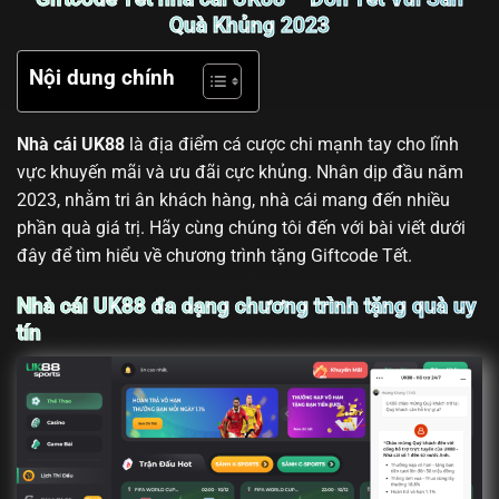
Quà Khủng 2023
Nội dung chính
Nhà cái UK88
là địa điểm cá cược chi mạnh tay cho lĩnh
vực khuyến mãi và ưu đãi cực khủng. Nhân dịp đầu năm
2023, nhằm tri ân khách hàng, nhà cái mang đến nhiều
phần quà giá trị. Hãy cùng chúng tôi đến với bài viết dưới
đây để tìm hiểu về chương trình tặng Giftcode Tết.
Nhà cái UK88 đa dạng chương trình tặng quà uy
tín