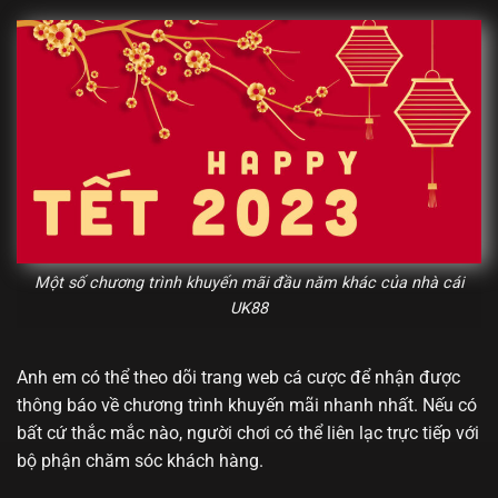
Một số chương trình khuyến mãi đầu năm khác của nhà cái
UK88
Anh em có thể theo dõi trang web cá cược để nhận được
thông báo về chương trình khuyến mãi nhanh nhất. Nếu có
bất cứ thắc mắc nào, người chơi có thể liên lạc trực tiếp với
bộ phận chăm sóc khách hàng.