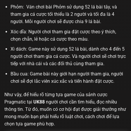
Phỏm: Ván chơi bài Phỏm sử dụng 52 lá bài tây, và
tham gia cá cược tối thiểu là 2 người và tối đa là 4
người. Mỗi người chơi sẽ được chia 9 lá bài.
Xóc dĩa: Người chơi tham gia đặt cược theo ý thích,
chọn chẵn, lẻ hoặc cá cược theo màu.
Xì dách: Game này sử dụng 52 lá bài, dành cho 4 đến 5
người chơi tham gia cá cược. Và người chơi sẽ chơi trực
tiếp với nhà cái và các đối thủ cùng tham gia.
Bầu cua: Game bài này giới hạn người tham gia, người
chơi sẽ đợi lắc viên xúc xắc và tiến hành đặt cược.
Như vậy, để hiểu rõ từng tựa game của sảnh cược
Pragmatic tại
UK88
người chơi cần tìm hiểu, đọc nhiều
thông tin. Từ đó, muốn có cơ hội đạt được giải thưởng như
mong muốn bạn phải hiểu rõ luật chơi, cách chơi để lựa
chọn tựa game phù hợp.