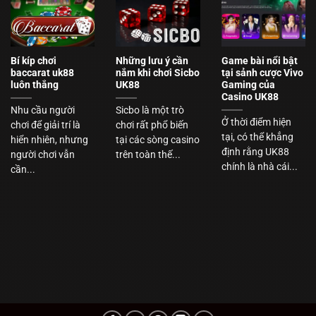
Bí kíp chơi
Những lưu ý cần
Game bài nổi bật
baccarat uk88
nắm khi chơi Sicbo
tại sảnh cược Vivo
luôn thắng
UK88
Gaming của
Casino UK88
Nhu cầu người
Sicbo là một trò
Ở thời điểm hiện
chơi để giải trí là
chơi rất phổ biến
tại, có thể khẳng
hiển nhiên, nhưng
tại các sòng casino
định rằng UK88
người chơi vẫn
trên toàn thế...
chính là nhà cái...
cần...