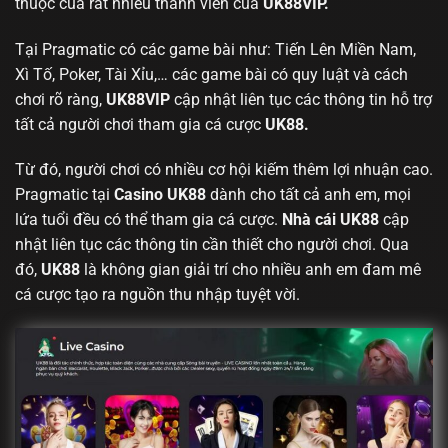
thuộc của rất nhiều thành viên của
UK88VIP.
Tại Pragmatic có các game bài như: Tiến Lên Miền Nam,
Xì Tố, Poker, Tài Xỉu,… các game bài có quy luật và cách
chơi rõ ràng,
UK88VIP
cập nhật liên tục các thông tin hỗ trợ
tất cả người chơi tham gia cá cược
UK88.
Từ đó, người chơi có nhiều cơ hội kiếm thêm lợi nhuận cao.
Pragmatic tại
Casino UK88
dành cho tất cả anh em, mọi
lứa tuổi đều có thể tham gia cá cược.
Nhà cái UK88
cập
nhật liên tục các thông tin cần thiết cho người chơi. Qua
đó,
UK88
là không gian giải trí cho nhiều anh em đam mê
cá cược tạo ra nguồn thu nhập tuyệt vời.