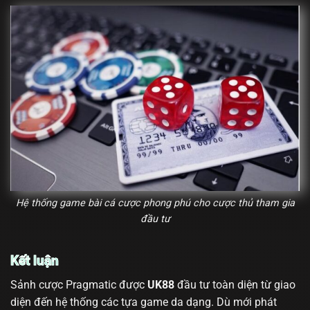
Hệ thống game bài cá cược phong phú cho cược thủ tham gia
đầu tư
Kết luận
Sảnh cược Pragmatic được
UK88
đầu tư toàn diện từ giao
diện đến hệ thống các tựa game da dạng. Dù mới phát