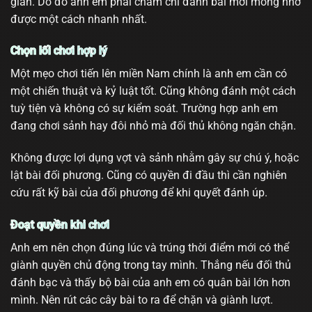
gian. Do đó anh em phải chăm chỉ đánh bài mới mong nhớ
được một cách nhanh nhất.
Chọn lối chơi hợp lý
Một mẹo chơi tiến lên miền Nam chính là anh em cần có
một chiến thuật và kỷ luật tốt. Cũng không đánh một cách
tuỳ tiện và không có sự kiểm soát. Trường hợp anh em
đang chơi sảnh hay đôi nhỏ mà đối thủ không ngăn chặn.
Không được lợi dụng vợt và sảnh nhằm gây sự chú ý, hoặc
lật bài đối phương. Cũng có quyền đi đầu thì cần nghiên
cứu rất kỹ bài của đối phương để khi quyết đánh úp.
Đoạt quyền khi chơi
Anh em nên chọn đúng lúc và trúng thời điểm mới có thể
giành quyền chủ động trong tay mình. Thắng nếu đối thủ
đánh bạc và thấy bộ bài của anh em có quân bài lớn hơn
mình. Nên rút các cây bài to ra để chặn và giành lượt.