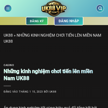
Bỏ
qua
nội
dung
ĐĂNG NHẬP
ĐĂNG KÝ
UK88
»
NHỮNG KINH NGHIỆM CHƠI TIẾN LÊN MIỀN NAM
UK88
CASINO
Những kinh nghiệm chơi tiến lên miền
Nam UK88
ĐĂNG VÀO
THÁNG 1 15, 2023
BỞI
UK88
Áp dụng kinh nghiệm tốt cùng hiệu quả đã tổng kết bởi