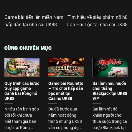
Game bài tiến lên miền Nam
Tìm hiểu về siêu phẩm nổ hũ
hấp dẫn tại nhà cái UK88
Lân Hái Lộc tại nhà cái UK88
CÙNG CHUYÊN MỤC
Quy trình các bước
Game bài Roulette
Sai lầm nếu muốn
truy cập game
– Trò chơi hấp dẫn
chơi thắng
đánh bài Rồng hổ
bậc nhất tại
Blackjack tại UK88
UK88
Casino UK88
VIP
Nhiều tân binh gặp
Dù đã bước qua
Sai lầm rất dễ
bối rối khi chưa
năm hoạt động
khiến người chơi
biết tham gia bàn
thứ 5 nhưng UK88
thua cuộc trong cá
cược tại Rồng...
vẫn có phong độ...
cược Blackjack tại