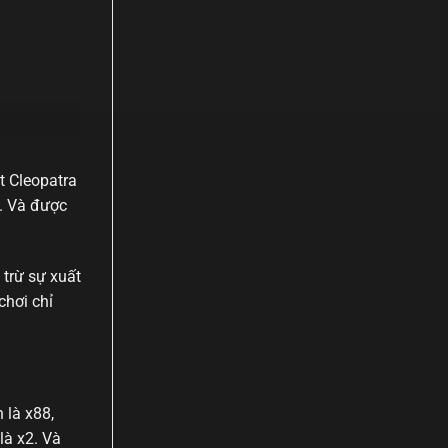
t Cleopatra
g. Và được
 trừ sự xuất
chơi chỉ
 là x88,
là x2. Và