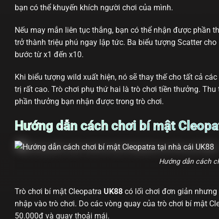
bạn có thể khuyến khích người chơi của mình.
Nếu may mắn liên tục thắng, bạn có thể nhận được phần thư
trở thành triệu phú ngay lập tức. Ba biểu tượng Scatter ch
bước từ x1 đến x10.
Khi biểu tượng wild xuất hiện, nó sẽ thay thế cho tất cả cá
trị rất cao. Trò chơi phụ thứ hai là trò chơi tiền thưởng. Thu 
phần thưởng bạn nhận được trong trò chơi.
Hướng dẫn cách chơi bí mật Cleopat
Hướng dẫn cách chơ
Trò chơi bí mật Cleopatra
UK88
có lối chơi đơn giản nhưng 
nhập vào trò chơi. Do các vòng quay của trò chơi bí mật Cl
50.000đ và quay thoải mái.