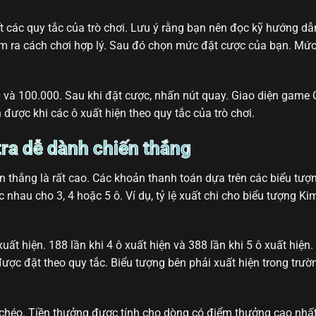
ết các quy tắc của trò chơi. Lưu ý rằng bạn nên đọc kỹ hướng dẫ
 tìm ra cách chơi hợp lý. Sau đó chọn mức đặt cược của bạn. M
 và 100.000. Sau khi đặt cược, nhấn nút quay. Giao diện game 
được khi các ô xuất hiện theo quy tắc của trò chơi.
atra dễ dành chiến thắng
iến thắng là rất cao. Các khoản thanh toán dựa trên các biểu tượ
hau cho 3, 4 hoặc 5 ô. Ví dụ, tỷ lệ xuất chi cho biểu tượng Kim
xuất hiện. 188 lần khi 4 ô xuất hiện và 388 lần khi 5 ô xuất hiện
được đặt theo quy tắc. Biểu tượng bên phải xuất hiện trong trườn
chéo. Tiền thưởng được tính cho dòng có điểm thưởng cao nhất