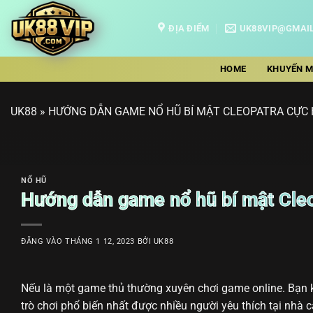
Bỏ
qua
ĐỊA ĐIỂM
UK88VIP@GMAI
nội
dung
HOME
KHUYẾN M
UK88
»
HƯỚNG DẪN GAME NỔ HŨ BÍ MẬT CLEOPATRA CỰC H
NỔ HŨ
Hướng dẫn game nổ hũ bí mật Cleop
ĐĂNG VÀO
THÁNG 1 12, 2023
BỞI
UK88
Nếu là một game thủ thường xuyên chơi game online. Bạn k
trò chơi phổ biến nhất được nhiều người yêu thích tại nhà 