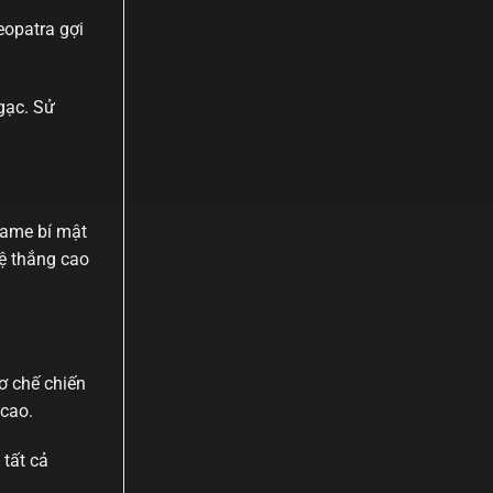
eopatra gợi
gạc. Sử
game bí mật
lệ thắng cao
ơ chế chiến
 cao.
 tất cả