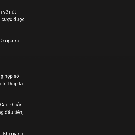
n về nút
ức cược được
Cleopatra
ng hộp số
 tự tháp là
. Các khoản
g đầu tiên,
. Khi giành