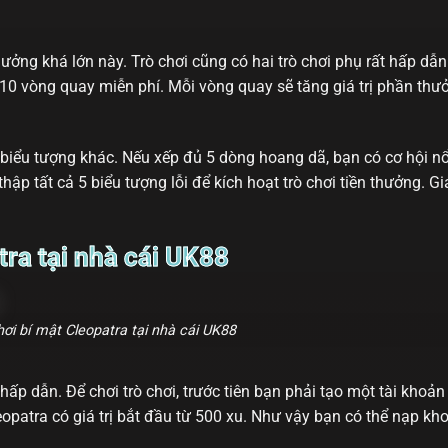
ởng khá lớn này. Trò chơi cũng có hai trò chơi phụ rất hấp dẫn
o 10 vòng quay miễn phí. Mỗi vòng quay sẽ tăng giá trị phần thư
c biểu tượng khác. Nếu xếp đủ 5 dòng hoang dã, bạn có cơ hội nổ
thập tất cả 5 biểu tượng lỗi để kích hoạt trò chơi tiền thưởng. Giá 
ra tại nhà cái UK88
i bí mật Cleopatra tại nhà cái UK88
hấp dẫn. Để chơi trò chơi, trước tiên bạn phải tạo một tài khoả
eopatra có giá trị bắt đầu từ 500 xu. Như vậy bạn có thể nạp kh