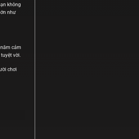
 bạn không
lớn như
âu năm cảm
tuyệt vời.
ười chơi