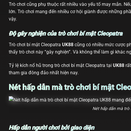
Trò chơi cũng phụ thuộc rất nhiều vào yếu tố may mắn. Nếu
lớn. Trò chơi mang đến nhiều cơ hội giành được những phầ
vậy.
Độ gây nghiện của trò chơi bí mật Cleopatra
Trò chơi bí mật Cleopatra
UK88
cũng có nhiều mức cược ph
thấy trò chơi này “gây nghiện”. Và không thể làm gì khác 
Tỷ lệ kích nổ hũ trong trò chơi bí mật Cleopatra tại
UK88
rấ
tham gia đông đảo nhất hiện nay.
Nét hấp dẫn mà trò chơi bí mật Cl
Nét hấp dẫn mà trò
Hấp dẫn người chơi bởi giao diện