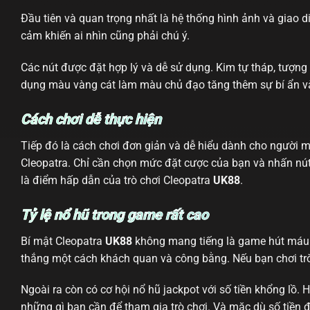
Đầu tiên và quan trọng nhất là hệ thống hình ảnh và giao 
cảm khiến ai nhìn cũng phải chú ý.
Các nút được đặt hợp lý và dễ sử dụng. Kim tự tháp, tượng
dụng màu vàng cát làm màu chủ đạo tăng thêm sự bí ẩn và 
Cách chơi dễ thực hiện
Tiếp đó là cách chơi đơn giản và dễ hiểu dành cho người m
Cleopatra. Chỉ cần chọn mức đặt cược của bạn và nhấn nút q
là điểm hấp dẫn của trò chơi Cleopatra
UK88
.
Tỷ lệ nổ hũ trong game rất cao
Bí mật Cleopatra
UK88
không mang tiếng là game hút máu 
thắng một cách khách quan và công bằng. Nếu bạn chơi trò c
Ngoài ra còn có cơ hội nổ hũ jackpot với số tiền khổng lồ. 
những gì bạn cần để tham gia trò chơi. Và mặc dù số tiền đ