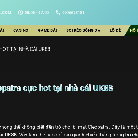
L.COM
08:00 - 17:00
0906673181
ÃI
CASINO
GAME BÀI
SOI KÈO BÓNG ĐÁ
LÔ ĐỀ
NỔ 
OT TẠI NHÀ CÁI UK88
atra cực hot tại nhà cái UK88
hông thể không biết đến trò chơi bí mật Cleopatra. Đây là một
cái
UK88
. Vậy làm thế nào để bạn giành chiến thắng trong trò ch