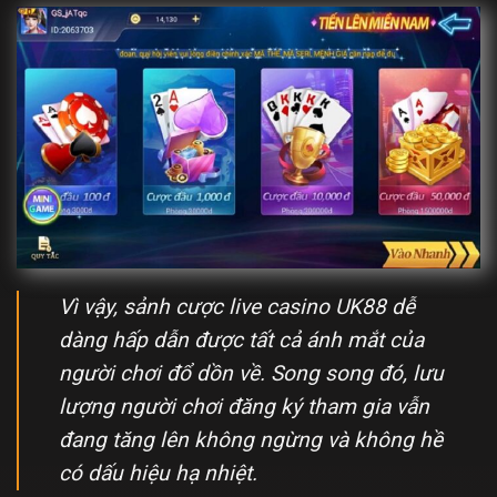
Vì vậy, sảnh cược live casino UK88 dễ
dàng hấp dẫn được tất cả ánh mắt của
người chơi đổ dồn về. Song song đó, lưu
lượng người chơi đăng ký tham gia vẫn
đang tăng lên không ngừng và không hề
có dấu hiệu hạ nhiệt.