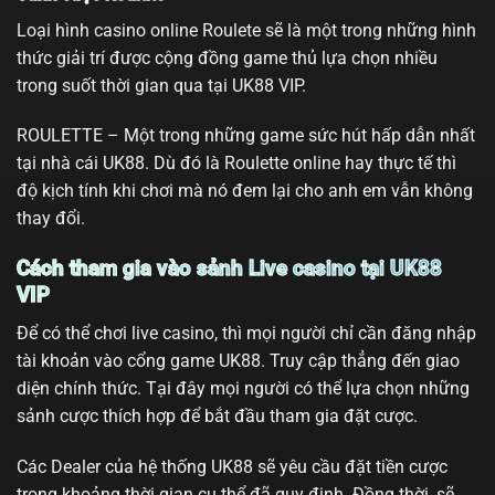
Loại hình casino online Roulete sẽ là một trong những hình
thức giải trí được cộng đồng game thủ lựa chọn nhiều
trong suốt thời gian qua tại UK88 VIP.
ROULETTE – Một trong những game sức hút hấp dẫn nhất
tại nhà cái UK88. Dù đó là Roulette online hay thực tế thì
độ kịch tính khi chơi mà nó đem lại cho anh em vẫn không
thay đổi.
Cách tham gia vào sảnh Live casino tại UK88
VIP
Để có thể chơi live casino, thì mọi người chỉ cần đăng nhập
tài khoản vào cổng game UK88. Truy cập thẳng đến giao
diện chính thức. Tại đây mọi người có thể lựa chọn những
sảnh cược thích hợp để bắt đầu tham gia đặt cược.
Các Dealer của hệ thống UK88 sẽ yêu cầu đặt tiền cược
trong khoảng thời gian cụ thể đã quy định. Đồng thời, sẽ