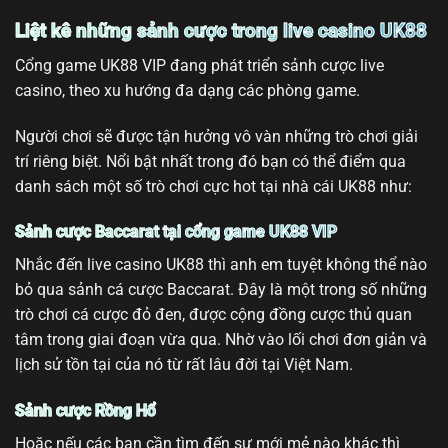
Liệt kê những sảnh cược trong live casino UK88
Cổng game UK88 VIP đang phát triển sảnh cược live
casino, theo xu hướng đa dạng các phòng game.
Người chơi sẽ được tận hưởng vô vàn những trò chơi giải
trí riêng biệt. Nổi bật nhất trong đó bạn có thể điểm qua
danh sách một số trò chơi cực hot tại nhà cái UK88 như:
Sảnh cược Baccarat tại cổng game UK88 VIP
Nhắc đến live casino UK88 thì anh em tuyệt không thể nào
bỏ qua sảnh cá cược Baccarat. Đây là một trong số những
trò chơi cá cược đỏ đen, được cộng đồng cược thủ quan
tâm trong giai đoạn vừa qua. Nhờ vào lối chơi đơn giản và
lịch sử tồn tại của nó từ rất lâu đời tại Việt Nam.
Sảnh cược Rồng Hổ
Hoặc nếu các bạn cần tìm đến sự mới mẻ nào khác thì