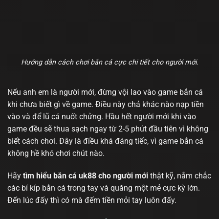
Hướng dẫn cách chơi bắn cá cực chi tiết cho người mới.
Nếu anh em là người mới, đừng vội lao vào game bắn cá
khi chưa biết gì về game. Điều này chả khác nào
nạp tiền
vào và để lũ cá nuốt chửng. Hầu hết người mới khi vào
game đều sẽ thua sạch ngay từ 2-5 phút đầu tiên vì không
biết cách chơi. Đây là điều khá đáng tiếc, vì game bắn cá
không hề khó chơi chút nào.
Hãy
tìm hiểu bắn cá uk88 cho người mới
thật kỹ, nắm chắc
các bí kíp bắn cá trong tay và quăng một mẻ cực kỳ lớn.
Đến lúc đấy thì có mà đếm tiền mỏi tay luôn đấy.