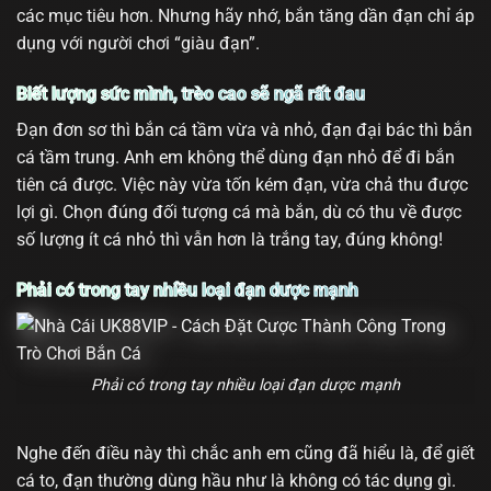
các mục tiêu hơn. Nhưng hãy nhớ, bắn tăng dần đạn chỉ áp
dụng với người chơi “giàu đạn”.
Biết lượng sức mình, trèo cao sẽ ngã rất đau
Đạn đơn sơ thì bắn cá tầm vừa và nhỏ, đạn đại bác thì bắn
cá tầm trung. Anh em không thể dùng đạn nhỏ để đi bắn
tiên cá được. Việc này vừa tốn kém đạn, vừa chả thu được
lợi gì. Chọn đúng đối tượng cá mà bắn, dù có thu về được
số lượng ít cá nhỏ thì vẫn hơn là trắng tay, đúng không!
Phải có trong tay nhiều loại đạn dược mạnh
Phải có trong tay nhiều loại đạn dược mạnh
Nghe đến điều này thì chắc anh em cũng đã hiểu là, để giết
cá to, đạn thường dùng hầu như là không có tác dụng gì.