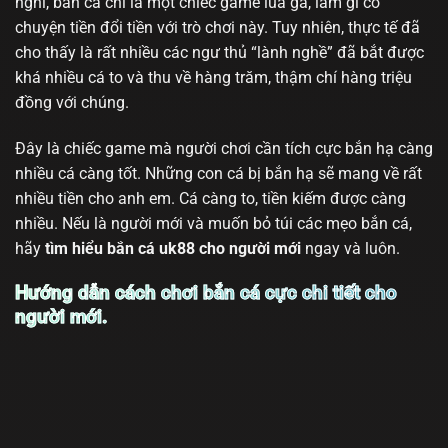
nghĩ, bắn cá chỉ là một chiếc game lùa gà, làm gì có
chuyện tiền đổi tiền với trò chơi này. Tuy nhiên, thực tế đã
cho thấy là rất nhiều các ngư thủ “lành nghề” đã bắt được
khá nhiều cá to và thu về hàng trăm, thậm chí hàng triệu
đồng với chúng.
Đây là chiếc game mà người chơi cần tích cực bắn hạ càng
nhiều cá càng tốt. Những con cá bị bắn hạ sẽ mang về rất
nhiều tiền cho anh em. Cá càng to, tiền kiếm được càng
nhiều. Nếu là người mới và muốn bỏ túi các mẹo bắn cá,
hãy
tìm hiểu bắn cá uk88 cho người mới
ngay và luôn.
Hướng dẫn cách chơi bắn cá cực chi tiết cho
người mới.