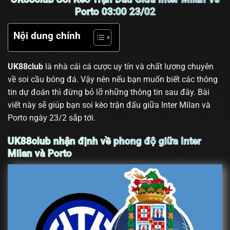
Porto 03:00 23/02
Nội dung chính
UK88club
là nhà cái cá cược uy tín và chất lượng chuyên
về soi cầu bóng đá.
Vậy nên nếu bạn muốn biết các thông
tin dự đoán thì đừng bỏ lỡ những thông tin sau đây.
Bài
viết này sẽ giúp bạn soi kèo trận đấu giữa Inter Milan và
Porto ngày 23/2 sắp tới.
UK88club nhận định về phong độ giữa Inter
Milan và Porto