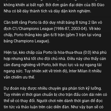
không khiến ai bất ngờ.
Bởi đơn giản đại diện của Bồ Đào
Nha có bề dày thành tích và dày dặn kinh nghiệm.
Cần biết rằng Porto là đội duy nhất bảng B từng 2 lần vô
địch C1/Champions League (1986-87, 2003-04).
Về kèo
chấp, Porto thắng kèo gần 6/8 trận (gồm 3 trận tại vòng
bảng Champions League).
Hiện tại, kèo chấp của Porto là hòa-thua-thua (0:0) khá phù
hợp nhưng khá tốt cho đội chủ nhà
. Điều này cho thấy cán
cân đang nghiêng về Porto, bởi thực lực và sự ngang tài
ngang sức. Tuy nhiên xét về trình độ, Inter Milan ít nhiều
vẫn chiếm ưu thế.
Dự đoán này được nhiều chuyên gia phân tích kỹ lưỡng.
Tuy nhiên vì thời gian chuẩn bị cho trận đấu còn dài nên có
thể sẽ có thay đổi. Người chơi nên dành thời gian để đọc
tin tức và thảo luận trên các diễn đàn. Như vậy bạn sẽ có