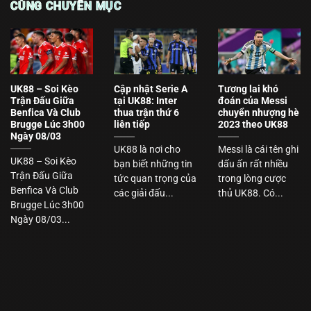
CÙNG CHUYÊN MỤC
UK88 – Soi Kèo
Cập nhật Serie A
Tương lai khó
Trận Đấu Giữa
tại UK88: Inter
đoán của Messi
Benfica Và Club
thua trận thứ 6
chuyển nhượng hè
Brugge Lúc 3h00
liên tiếp
2023 theo UK88
Ngày 08/03
UK88 là nơi cho
Messi là cái tên ghi
UK88 – Soi Kèo
bạn biết những tin
dấu ấn rất nhiều
Trận Đấu Giữa
tức quan trọng của
trong lòng cược
Benfica Và Club
các giải đấu...
thủ UK88. Có...
Brugge Lúc 3h00
Ngày 08/03...