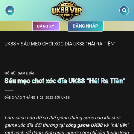
Bỏ
qua
nội
dung
ĐĂNG NHẬP
ĐĂNG KÝ
UK88
»
SÁU MẸO CHƠI XÓC ĐĨA UK88 “HÁI RA TIỀN”
NỔ HŨ
,
GAME BÀI
Sáu mẹo chơi xóc đĩa UK88 “Hái Ra Tiền”
ĐĂNG VÀO
THÁNG 1 23, 2023
BỞI
UK88
Làm cách nào để có thể giành thắng cược cao khi chơi
game xóc đĩa đổi thưởng tại
cổng game UK88
và “hái tiền”
một cách dễ dàng. Đơn giản, người chơi chỉ cần thuộc lòng