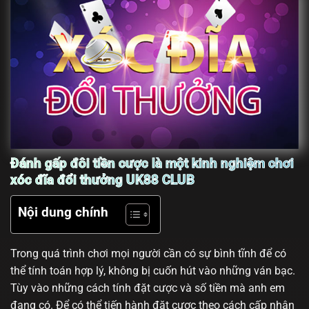
Đánh gấp đôi tiền cược là một kinh nghiệm chơi
xóc đĩa đổi thưởng UK88 CLUB
Nội dung chính
Trong quá trình chơi mọi người cần có sự bình tĩnh để có
thể tính toán hợp lý, không bị cuốn hút vào những ván bạc.
Tùy vào những cách tính đặt cược và số tiền mà anh em
đang có. Để có thể tiến hành đặt cược theo cách cấp nhân