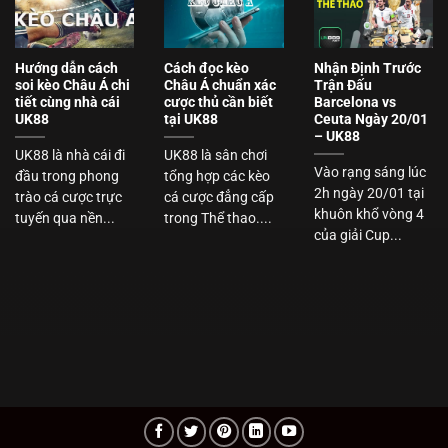
Hướng dẫn cách
Cách đọc kèo
Nhận Định Trước
soi kèo Châu Á chi
Châu Á chuẩn xác
Trận Đấu
tiết cùng nhà cái
cược thủ cần biết
Barcelona vs
UK88
tại UK88
Ceuta Ngày 20/01
– UK88
UK88 là nhà cái đi
UK88 là sân chơi
Vào rạng sáng lúc
đầu trong phong
tổng hợp các kèo
2h ngày 20/01 tại
trào cá cược trực
cá cược đẳng cấp
khuôn khổ vòng 4
tuyến qua nền...
trong Thể thao....
của giải Cup...