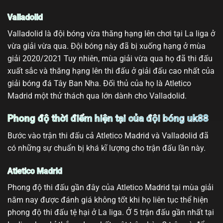
Valladolid
Valladolid là đội bóng vừa thăng hạng lên chơi tại La liga ở
vừa giải vừa qua. Đội bóng này đã bị xuống hạng ở mùa
giải 2020/2021 Tuy nhiên, mùa giải vừa qua họ đã thi đấu
xuất sắc và thăng hạng lên thi đấu ở giải đấu cao nhất của
giải bóng đá Tây Ban Nha. Đối thủ của họ là Atletico
Madrid một thử thách qua lớn dành cho Valladolid.
Phong độ thời điểm hiện tại của đội bóng uk88
Bước vào trận thi đấu cả Atletico Madrid và Valladolid đã
có những sự chuẩn bị khá kĩ lượng cho trận đấu lần này.
Atletico Madrid
Phong độ thi đấu gần đây của Atletico Madrid tại mùa giải
năm nay được đánh giá không tốt khi họ liên tục thể hiện
phong độ thi đấu tệ hại ở La liga. Ở 5 trận đấu gần nhất tại