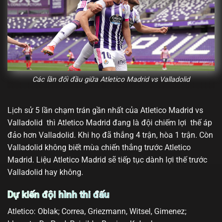
Các lần đối đầu giữa Atletico Madrid vs Valladolid
Lịch sử 5 lần chạm trán gần nhất của Atletico Madrid vs
Valladolid thì Atletico Madrid đang là đội chiếm lợi thế áp
đảo hơn Valladolid. Khi họ đã thắng 4 trận, hòa 1 trận. Còn
Valladolid không biết mùa chiến thắng trước Atletico
Madrid. Liệu Atletico Madrid sẽ tiếp tục dành lợi thế trước
Valladolid hay không.
Dự kiến đội hình thi đấu
Atletico: Oblak; Correa, Griezmann, Witsel, Gimenez;