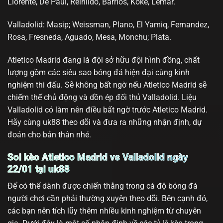
Llorente, De Paul, Reinildo, Barrios, Koke, Lemar.
Valladolid: Masip; Weissman, Plano, El Yamiq, Fernandez,
Rosa, Fresneda, Aguado, Mesa, Monchu; Plata.
Atletico Madrid đang là đội sở hữu đội hình đồng, chất
lượng gồm các siêu sao bóng đá hiện đại cùng kinh
nghiệm thi đấu. Sẽ không bất ngờ nếu Atletico Madrid sẽ
chiếm thế chủ động và dồn ép đối thủ Valladolid. Liệu
Valladolid có làm nên điều bất ngờ trước Atletico Madrid.
Hãy cùng uk88 theo dõi và đưa ra những nhận định, dự
đoán cho bản thân nhé.
Soi kèo Atletico Madrid vs Valladolid ngày
22/01 tại uk88
Để có thể dành được chiến thắng trong cá độ bóng đá
người chơi cần phải thường xuyên theo dõi. Bên cạnh đó,
các bạn nên tích lũy thêm nhiều kinh nghiệm từ chuyên