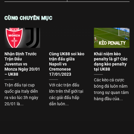
CÙNG CHUYÊN MỤC
Nhận Định Trước
Cùng UK88 soi kèo
Khái niệm kèo
Trận Đấu
trận đấu giữa
penalty là gì? Các
Juventus vs
Napoli vs
dạng kèo penalty
Monza Ngày 20/01
Cremonese
tại UK88
– UK88
17/01/2023
Các kèo cá cược
Trận đấu tại cup
Với các trận đấu
bóng đá luôn nằm
quốc gia Italy diễn
lớn trên thế giới tại
trong sự quan tâm
ra vào lúc 3h ngày
các giải đấu hấp
hàng đầu của...
20/01 là...
dẫn luôn...