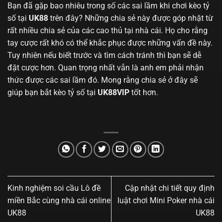
Bạn đã gặp bao nhiêu trong số các sai lầm khi chơi kèo tỷ
số tại
UK88
trên đây? Những chia sẻ này được góp nhặt từ
rất nhiều chia sẻ của các cao thủ tại nhà cái. Họ cho rằng
tay cược rất khó có thể khắc phục được những vấn đề này.
Tuy nhiên nếu biết trước và tìm cách tránh thì bạn sẽ dễ
đặt cược hơn. Quan trọng nhất vẫn là anh em phải nhận
thức được các sai lầm đó. Mong rằng chia sẻ ở đây sẽ
giúp bạn bắt kèo tỷ số tại
UK88VIP
tốt hơn.
Kinh nghiệm soi cầu Lô đề
Cập nhật chi tiết quy định
miền Bắc cùng nhà cái online
luật chơi Mini Poker nhà cái
UK88
UK88