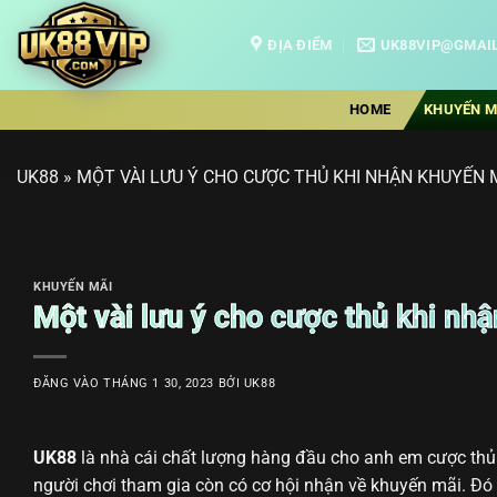
Bỏ
qua
ĐỊA ĐIỂM
UK88VIP@GMAI
nội
dung
HOME
KHUYẾN M
UK88
»
MỘT VÀI LƯU Ý CHO CƯỢC THỦ KHI NHẬN KHUYẾN M
KHUYẾN MÃI
Một vài lưu ý cho cược thủ khi nh
ĐĂNG VÀO
THÁNG 1 30, 2023
BỞI
UK88
UK88
là nhà cái chất lượng hàng đầu cho anh em cược thủ
người chơi tham gia còn có cơ hội nhận về khuyến mãi. Đó 