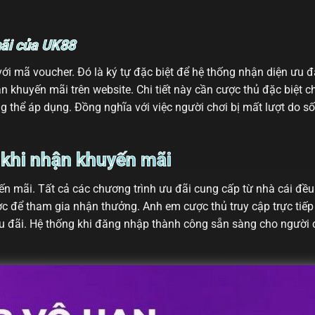
mãi của
UK88
i mã voucher. Đó là ký tự đặc biệt để hệ thống nhận diện ưu đ
khuyến mãi trên website. Chi tiết này cần cược thủ đặc biệt ch
 thể áp dụng. Đồng nghĩa với việc người chơi bị mất lượt do s
 khi nhận khuyến mãi
ến mãi. Tất cả các chương trình ưu đãi cung cấp từ nhà cái đề
ợc để tham gia nhận thưởng. Anh em cược thủ truy cập trực tiế
u đãi. Hệ thống khi đăng nhập thành công sẵn sàng cho người 