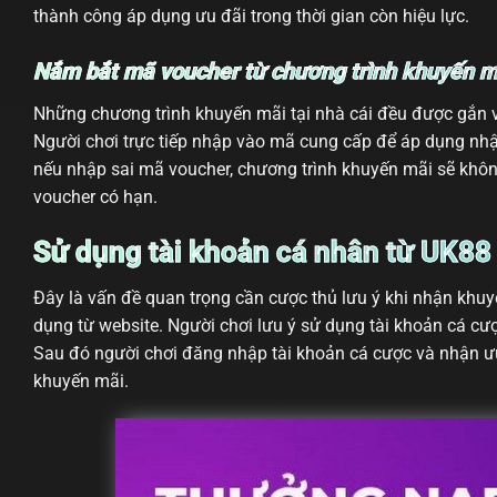
thành công áp dụng ưu đãi trong thời gian còn hiệu lực.
Nắm bắt mã voucher từ chương trình khuyến 
Những chương trình khuyến mãi tại nhà cái đều được gắn vớ
Người chơi trực tiếp nhập vào mã cung cấp để áp dụng nhận 
nếu nhập sai mã voucher, chương trình khuyến mãi sẽ không
voucher có hạn.
Sử dụng tài khoản cá nhân từ UK88
Đây là vấn đề quan trọng cần cược thủ lưu ý khi nhận khuy
dụng từ website. Người chơi lưu ý sử dụng tài khoản cá cư
Sau đó người chơi đăng nhập tài khoản cá cược và nhận ư
khuyến mãi.