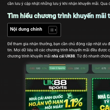
cần lưu ý cập nhật những lưu ý khi nhận khuyến mãi. Qua đ
Tìm hiểu chương trình khuyến mãi 
Nội dung chính
Để tham gia nhận thưởng, bạn cần chủ động cập nhật ưu đãi
tin. Mọi dữ liệu về các chương trình khuyến mãi đều được cậ
chương trình khuyến mãi
nhà cái UK88
. Từ đó nhanh chóng 