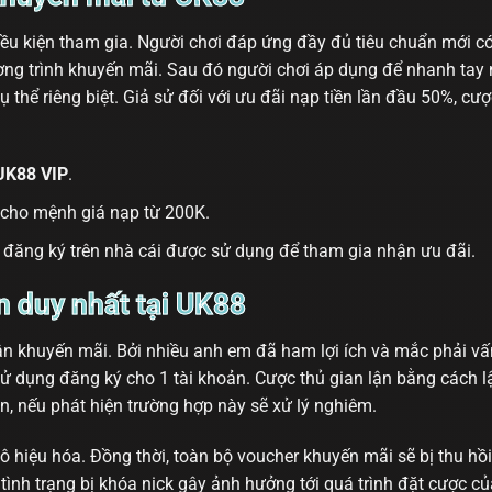
iều kiện tham gia. Người chơi đáp ứng đầy đủ tiêu chuẩn mới có
ương trình khuyến mãi. Sau đó người chơi áp dụng để nhanh tay
 thể riêng biệt. Giả sử đối với ưu đãi nạp tiền lần đầu 50%, cư
UK88 VIP
.
 cho mệnh giá nạp từ 200K.
c đăng ký trên nhà cái được sử dụng để tham gia nhận ưu đãi.
n duy nhất tại UK88
hận khuyến mãi. Bởi nhiều anh em đã ham lợi ích và mắc phải vấ
ử dụng đăng ký cho 1 tài khoản. Cược thủ gian lận bằng cách lậ
in, nếu phát hiện trường hợp này sẽ xử lý nghiêm.
ô hiệu hóa. Đồng thời, toàn bộ voucher khuyến mãi sẽ bị thu hồi
 tình trạng bị khóa nick gây ảnh hưởng tới quá trình đặt cược c