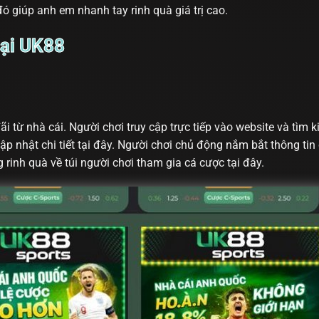
ó giúp anh em nhanh tay rinh quà giá trị cao.
tại UK88
 từ nhà cái. Người chơi truy cập trực tiếp vào website và tìm 
p nhật chi tiết tại đây. Người chơi chủ động nắm bắt thông tin c
rinh quà về túi người chơi tham gia cá cược tại đây.