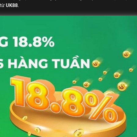
 từ
UK88
.