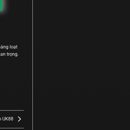
hàng loạt
an trọng.
no UK88