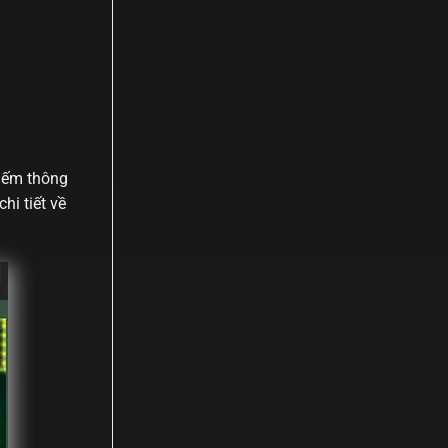
kiếm thông
hi tiết về