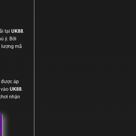
ãi tại
UK88
.
ú ý. Bởi
ố lượng mã
u được áp
p vào
UK88
.
chơi nhận