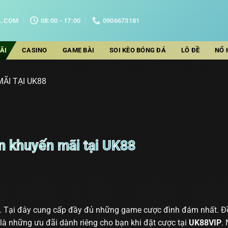
L.COM
08:00 - 17:00
0906673181
ÃI
CASINO
GAME BÀI
SOI KÈO BÓNG ĐÁ
LÔ ĐỀ
NỔ 
ÃI TẠI UK88
ận khuyến mãi tại UK88
. Tại đây cung cấp đầy đủ những game cược đình đám nhất. Đồ
là những ưu đãi dành riêng cho bạn khi đặt cược tại
UK88VIP
.