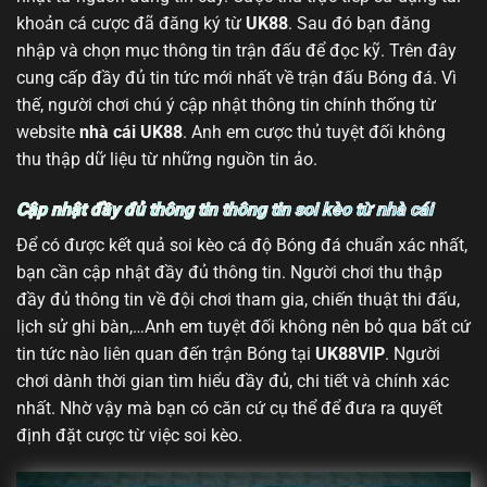
khoản cá cược đã đăng ký từ
UK88
. Sau đó bạn đăng
nhập và chọn mục thông tin trận đấu để đọc kỹ. Trên đây
cung cấp đầy đủ tin tức mới nhất về trận đấu Bóng đá. Vì
thế, người chơi chú ý cập nhật thông tin chính thống từ
website
nhà cái UK88
. Anh em cược thủ tuyệt đối không
thu thập dữ liệu từ những nguồn tin ảo.
Cập nhật đầy đủ thông tin thông tin soi kèo từ nhà cái
Để có được kết quả soi kèo cá độ Bóng đá chuẩn xác nhất,
bạn cần cập nhật đầy đủ thông tin. Người chơi thu thập
đầy đủ thông tin về đội chơi tham gia, chiến thuật thi đấu,
lịch sử ghi bàn,…Anh em tuyệt đối không nên bỏ qua bất cứ
tin tức nào liên quan đến trận Bóng tại
UK88VIP
. Người
chơi dành thời gian tìm hiểu đầy đủ, chi tiết và chính xác
nhất. Nhờ vậy mà bạn có căn cứ cụ thể để đưa ra quyết
định đặt cược từ việc soi kèo.