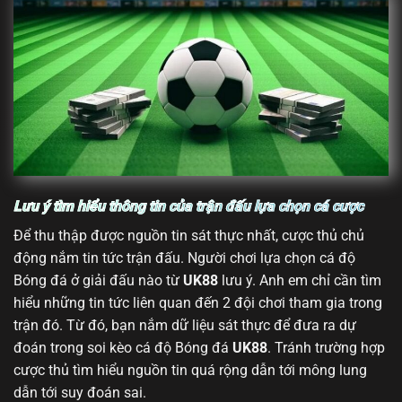
Lưu ý tìm hiểu thông tin của trận đấu lựa chọn cá cược
Để thu thập được nguồn tin sát thực nhất, cược thủ chủ
động nắm tin tức trận đấu. Người chơi lựa chọn cá độ
Bóng đá ở giải đấu nào từ
UK88
lưu ý. Anh em chỉ cần tìm
hiểu những tin tức liên quan đến 2 đội chơi tham gia trong
trận đó. Từ đó, bạn nắm dữ liệu sát thực để đưa ra dự
đoán trong soi kèo cá độ Bóng đá
UK88
. Tránh trường hợp
cược thủ tìm hiểu nguồn tin quá rộng dẫn tới mông lung
dẫn tới suy đoán sai.