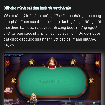
Giữ cho mình cái đầu lạnh và sự tỉnh táo
Yếu tố tâm lý luôn ảnh hưởng đến kết quả thắng thua cũng
như phán đoán của đối thủ khi họ đánh giá bạn. Đồng thời,
thời điểm bạn đưa ra quyết định cũng buộc những người
chơi tại bàn cược phải phân tích và suy nghĩ. Do đó, người
đặt cược đặt cược quá nhanh với các bài mạnh như AA,
KK, v.v.