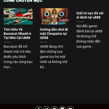
CÙNG CHUYÊN MỤC
Giải trí cực đã với
xì dách tại uk88
Nói đến game
Tìm Hiểu Về
Hướng dẫn chơi Bí
đánh bài tại uk88
Baccarat Nhanh 6
mật Cleopatra tại
thì không thể
Tại Nhà Cái Uk88
UK88
không nhắc đến
Baccarat đã trở
UK88 đang chờ
tựa game...
thành một trò tiêu
đón những tựa
khiển yêu thích
game hot hit mới
trong các sòng bạc
nhất và không thể
trực...
bỏ...