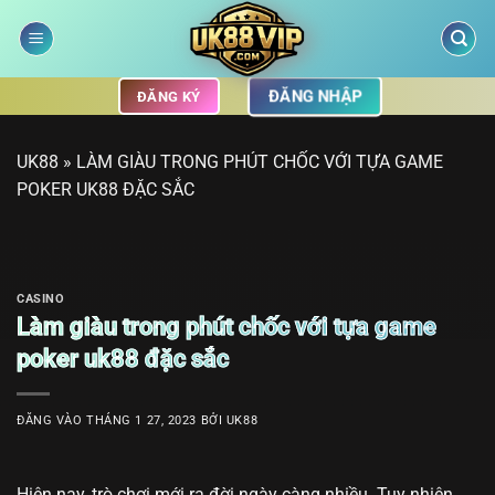
Bỏ
qua
nội
dung
ĐĂNG NHẬP
ĐĂNG KÝ
UK88
»
LÀM GIÀU TRONG PHÚT CHỐC VỚI TỰA GAME
POKER UK88 ĐẶC SẮC
CASINO
Làm giàu trong phút chốc với tựa game
poker uk88 đặc sắc
ĐĂNG VÀO
THÁNG 1 27, 2023
BỞI
UK88
Hiện nay, trò chơi mới ra đời ngày càng nhiều. Tuy nhiên