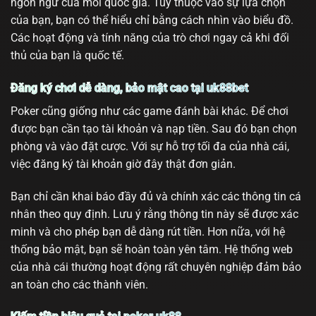
ngôn ngữ của mỗi quốc gia. Tùy thuộc vào sự lựa chọn
của bạn, bạn có thể hiểu chỉ bằng cách nhìn vào biểu đồ.
Các hoạt động và tính năng của trò chơi ngay cả khi đối
thủ của bạn là quốc tế.
Đăng ký chơi dễ dàng, bảo mật cao tại uk88bet
Poker cũng giống như các game đánh bài khác. Để chơi
được bạn cần tạo tài khoản và
nạp tiền
. Sau đó bạn chọn
phòng và vào đặt cược. Với sự hỗ trợ tối đa của nhà cái,
việc đăng ký tài khoản giờ đây thật đơn giản.
Bạn chỉ cần khai báo đầy đủ và chính xác các thông tin cá
nhân theo quy định. Lưu ý rằng thông tin này sẽ được xác
minh và cho phép bạn dễ dàng rút tiền. Hơn nữa, với hệ
thống bảo mật, bạn sẽ hoàn toàn yên tâm. Hệ thống web
của nhà cái thường hoạt động rất chuyên nghiệp đảm bảo
an toàn cho các thành viên.