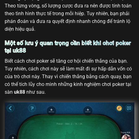
Theo từng vòng, số lượng cược đưa ra nên được tính toán
theo tình hình thực tế trong mỗi hiệp. Tuy nhiên, bạn phải
phán đoán và đưa ra quyết định nhanh chóng để tránh lộ
diện hiệu quả.
Một số lưu ý quan trọng cần biết khi chơi poker
tại uk88
Biết cách chơi poker sẽ tăng cơ hội chiến thắng của bạn.
Tuy nhiên, cách chơi này sẽ làm mất đi sự hấp dẫn vốn có
của trò chơi này. Thay vì chiến thắng bằng cách quay, bạn
có thể tích lũy cho mình những kinh nghiệm chơi poker tại
sàn
uk88
như sau.