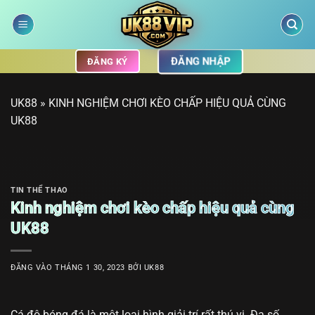
Bỏ
qua
nội
dung
ĐĂNG NHẬP
ĐĂNG KÝ
UK88
»
KINH NGHIỆM CHƠI KÈO CHẤP HIỆU QUẢ CÙNG
UK88
TIN THỂ THAO
Kinh nghiệm chơi kèo chấp hiệu quả cùng
UK88
ĐĂNG VÀO
THÁNG 1 30, 2023
BỞI
UK88
Cá độ bóng đá là một loại hình giải trí rất thú vị. Đa số