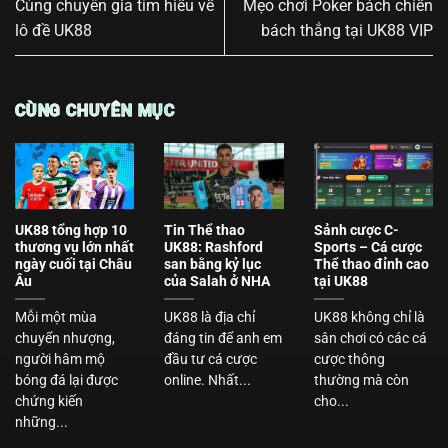
Cùng chuyên gia tìm hiểu về
Mẹo chơi Poker bách chiến
lô đề UK88
bách thắng tại UK88 VIP
CÙNG CHUYÊN MỤC
UK88 tổng hợp 10
Tin Thể thao
Sảnh cược C-
thương vụ lớn nhất
UK88: Rashford
Sports – Cá cược
ngày cuối tại Châu
san bằng kỷ lục
Thể thao đỉnh cao
Âu
của Salah ở NHA
tại UK88
Mỗi một mùa
UK88 là địa chỉ
UK88 không chỉ là
chuyển nhượng,
đáng tin để anh em
sân chơi có các cá
người hâm mộ
đầu tư cá cược
cược thông
bóng đá lại được
online. Nhất...
thường mà còn
chứng kiến
cho...
những...