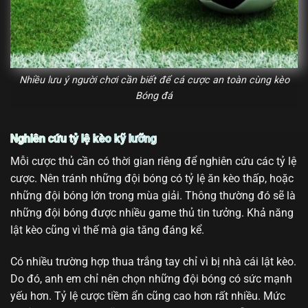
Nhiều lưu ý người chơi cần biết để cá cược an toàn cùng kèo
Bóng đá
Nghiên cứu tỷ lệ kèo kỹ lưỡng
Mỗi cược thủ cần có thời gian riêng để nghiên cứu các tỷ lệ
cược. Nên tránh những đội bóng có tỷ lệ ăn kèo thấp, hoặc
những đội bóng lớn trong mùa giải. Thông thường đó sẽ là
những đội bóng được nhiều game thủ tin tưởng. Khả năng
lật kèo cũng vì thế mà gia tăng đáng kể.
Có nhiều trường hợp thua trắng tay chỉ vì bị nhà cái lật kèo.
Do đó, anh em chỉ nên chọn những đội bóng có sức mạnh
yếu hơn. Tỷ lệ cược tiềm ẩn cũng cao hơn rất nhiều. Mức