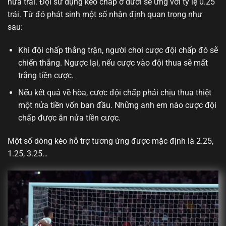
nửa trái. Đội sử dụng kèo chấp ở dưới sẽ ứng với tỷ lệ 0.25
trái. Từ đó phát sinh một số nhận định quan trọng như
sau:
Khi đội chấp thắng trận, người chơi cược đội chấp đó sẽ
chiến thắng. Ngược lại, nếu cược vào đội thua sẽ mất
trắng tiền cược.
Nếu kết quả về hòa, cược đội chấp phải chịu thua thiệt
một nửa tiền vốn ban đầu. Những anh em nào cược đội
chấp được ăn nửa tiền cược.
Một số dòng kèo hỗ trợ tương ứng được mặc định là 2.25,
1.25, 3.25…