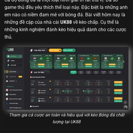
game thủ đều yêu thích thể loại này. Đặc biệt là những anh
em nào có niềm đam mê với bóng đá. Bài viết hôm nay là
những đề cập của nhà cái
UK88
về kèo chấp. Cụ thể là
những kinh nghiệm đánh kèo hiệu quả dành cho các cược
thủ.
Tham gia cá cược an toàn và hiệu quả với kèo Bóng đá chất
lượng tại UK88