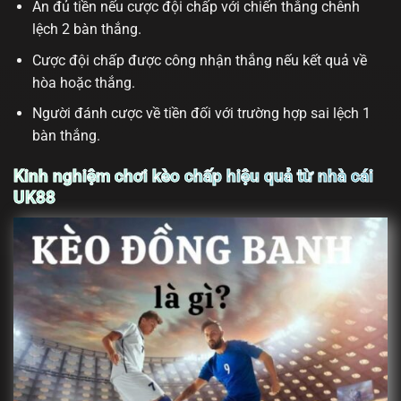
Ăn đủ tiền nếu cược đội chấp với chiến thắng chênh
lệch 2 bàn thắng.
Cược đội chấp được công nhận thắng nếu kết quả về
hòa hoặc thắng.
Người đánh cược về tiền đối với trường hợp sai lệch 1
bàn thắng.
Kinh nghiệm chơi kèo chấp hiệu quả từ nhà cái
UK88