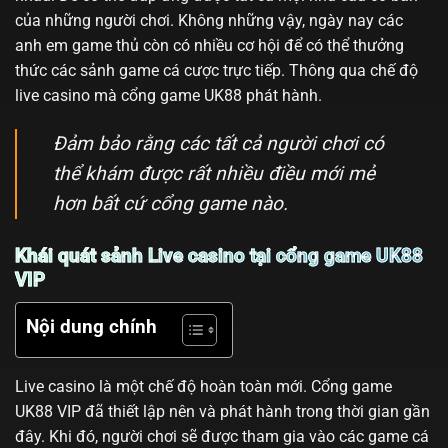
của những người chơi. Không những vậy, ngày nay các
anh em game thủ còn có nhiều cơ hội để có thể thưởng
thức các sảnh game cá cược trực tiếp. Thông qua chế độ
live casino mà cổng game UK88 phát hành.
Đảm bảo rằng các tất cả người chơi có
thể khám được rất nhiều điều mới mẻ
hơn bất cứ cổng game nào.
Khái quát sảnh Live casino tại cổng game UK88
VIP
Nội dung chính
Live casino là một chế độ hoàn toàn mới. Cổng game
UK88 VIP đã thiết lập nên và phát hành trong thời gian gần
đây. Khi đó, người chơi sẽ được tham gia vào các game cá