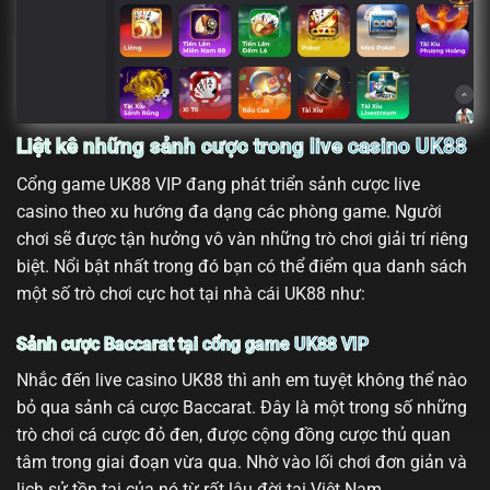
Liệt kê những sảnh cược trong live casino UK88
Cổng game UK88 VIP đang phát triển sảnh cược live
casino theo xu hướng đa dạng các phòng game. Người
chơi sẽ được tận hưởng vô vàn những trò chơi giải trí riêng
biệt. Nổi bật nhất trong đó bạn có thể điểm qua danh sách
một số trò chơi cực hot tại nhà cái UK88 như:
Sảnh cược Baccarat tại cổng game UK88 VIP
Nhắc đến live casino UK88 thì anh em tuyệt không thể nào
bỏ qua sảnh cá cược Baccarat. Đây là một trong số những
trò chơi cá cược đỏ đen, được cộng đồng cược thủ quan
tâm trong giai đoạn vừa qua. Nhờ vào lối chơi đơn giản và
lịch sử tồn tại của nó từ rất lâu đời tại Việt Nam.