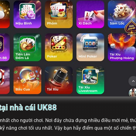
tại nhà cái UK88
nhất cho người chơi. Nơi đây chứa đựng nhiều điều mới mẻ, thú 
 kỹ năng chơi tối ưu nhất. Vậy bạn hãy điểm qua một số chiến t