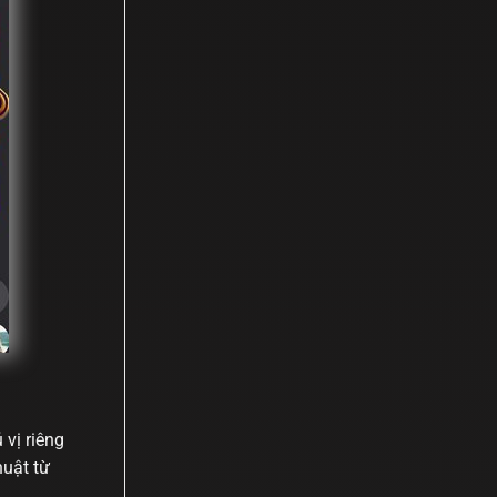
vị riêng
huật từ