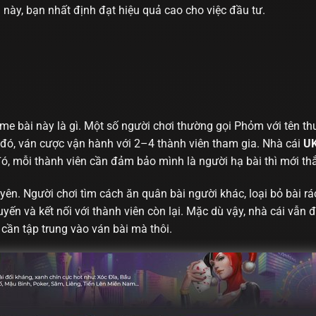
in này, bạn nhất định đạt hiệu quả cao cho việc đầu tư.
me bài này là gì. Một số người chơi thường gọi Phỏm với tên thu
 đó, ván cược vận hành với 2–4 thành viên tham gia. Nhà cái
U
 đó, mỗi thành viên cần đảm bảo mình là người hạ bài thì mới t
yên. Người chơi tìm cách ăn quân bài người khác, loại bỏ bài rác
uyến và kết nối với thành viên còn lại. Mặc dù vậy, nhà cái vẫn
 cần tập trung vào ván bài mà thôi.