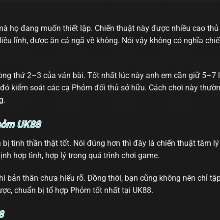
 mà họ đang muốn thiết lập. Chiến thuật này được nhiều cao th
liều lĩnh, được ăn cả ngã về không. Nói vậy không có nghĩa chi
òng thứ 2–3 của ván bài. Tốt nhất lúc này anh em cần giữ 5–7 lá
 đó kiểm soát các cạ Phỏm đối thủ sở hữu. Cách chơi này thường
g.
 Phỏm UK88
bị tinh thần thật tốt. Nói đúng hơn thì đây là chiến thuật tâm lý
ịnh hợp tình, hợp lý trong quá trình chơi game.
hi bản thân chưa hiểu rõ. Đồng thời, bạn cũng không nên chỉ tậ
ược, chuẩn bị tổ hợp Phỏm tốt nhất tại UK88.
8