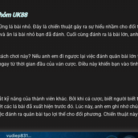
 Phỏm UK88
ng lá bài nhỏ. Đây là chiến thuật gây ra sự hiểu nhầm cho đối 
 và ăn lá bài nhỏ bạn đã đánh. Cuối cùng đánh ra lá bài lớn, an
ách chơi này? Nếu anh em đi ngược lại việc đánh quân bài lớn th
ay từ thời gian đầu của ván cược. Điều này khiến bạn vào tình
t kỹ năng của thành viên khác. Bởi khi cá cược, biết người biết t
ét các lá bài đã xuất hiện trước đó. Lúc này, anh em ghi nhớ ch
iệc đánh ra quân bài tạo lợi thế cho đối phương. Chiến thuật nà