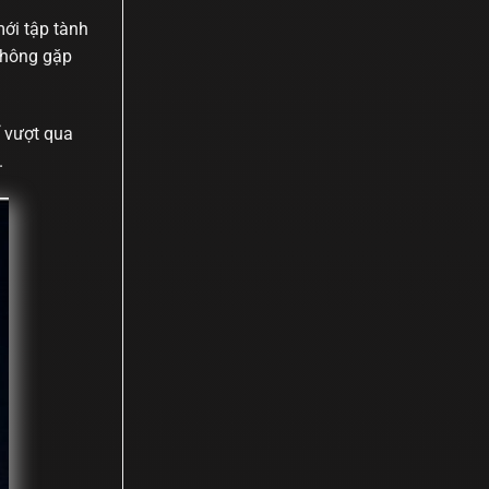
mới tập tành
không gặp
ể vượt qua
.