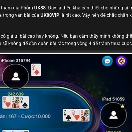
hi tham gia Phỏm
UK88
. Đây là điều khá cần thiết cho những ai 
ua trong ván bài của
UK88VIP
là rất cao. Vậy nên để chắc chắn 
 có giá trị bài cao hay không. Nếu bạn cảm thấy mình không th
em sẽ không để dồn quân bài rác trong vòng 4 để tránh thua cuộc