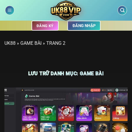
Bỏ
qua
nội
dung
ĐĂNG NHẬP
ĐĂNG KÝ
UK88
»
GAME BÀI
»
TRANG 2
LƯU TRỮ DANH MỤC:
GAME BÀI