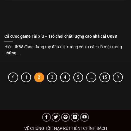
Cá cược game Tài xỉu – Trò chơi chất lượng cao nhà cái UK88
Hiện UK88 đang đứng top đầu thị trường với tư cách là một trong
những...
1
2
3
4
5
…
15
VỀ CHÚNG TÔI
|
NẠP RÚT TIỀN
|
CHÍNH SÁCH