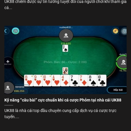
UK88 chiếm được sự tin tưởng tuyệt đối của người chơi khi tham gia
cá...
Kỹ năng “câu bài” cực chuẩn khi cá cược Phỏm tại nhà cái UK88
UK88 là nhà cái top đầu chuyên cung cấp dịch vụ cá cược trực
tuyến....